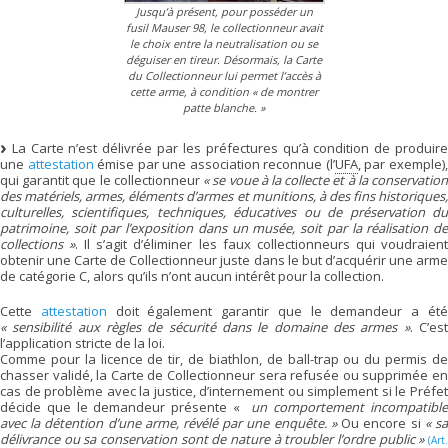
Jusqu’à présent, pour posséder un
fusil Mauser 98, le collectionneur avait
le choix entre la neutralisation ou se
déguiser en tireur. Désormais, la Carte
du Collectionneur lui permet l’accès à
cette arme, à condition
« de montrer
patte blanche. »
La Carte n’est délivrée par les préfectures qu’à condition de produire
une
attestation
émise par une association reconnue (l’
UFA
, par exemple)
qui garantit que le collectionneur
« se voue à la collecte et à la conservatio
des matériels, armes, éléments d’armes et munitions, à des fins historiques,
culturelles, scientifiques, techniques, éducatives ou de préservation du
patrimoine, soit par l’exposition dans un musée, soit par la réalisation de
collections »
. Il s’agit d’éliminer les faux collectionneurs qui voudraien
obtenir une Carte de Collectionneur juste dans le but d’acquérir une arme
de catégorie C, alors qu’ils n’ont aucun intérêt pour la collection.
Cette
attestation
doit également garantir que le demandeur a ét
« sensibilité aux règles de sécurité dans le domaine des armes »
. C’es
l’application stricte de la loi.
Comme pour la licence de tir, de biathlon, de ball-trap ou du permis de
chasser validé, la Carte de Collectionneur sera refusée ou supprimée en
cas de problème avec la justice, d’internement ou simplement si le Préfet
décide que le demandeur présente «
un comportement incompatibl
avec la détention d’une arme, révélé par une enquête. »
Ou encore si
« s
délivrance ou sa conservation sont de nature à troubler l’ordre public »
(Art