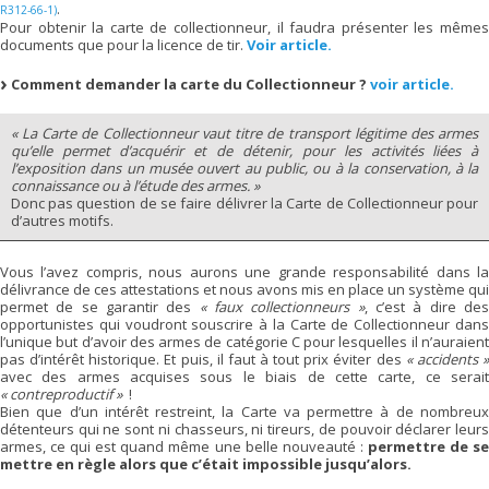
.
R312-66-1)
Pour obtenir la carte de collectionneur, il faudra présenter les mêmes
documents que pour la licence de tir.
Voir article.
Comment demander la carte du Collectionneur ?
voir article.
« La Carte de Collectionneur vaut titre de transport légitime des armes
qu’elle permet d’acquérir et de détenir, pour les activités liées à
l’exposition dans un musée ouvert au public, ou à la conservation, à la
connaissance ou à l’étude des armes. »
Donc pas question de se faire délivrer la Carte de Collectionneur pour
d’autres motifs.
Vous l’avez compris, nous aurons une grande responsabilité dans la
délivrance de ces attestations et nous avons mis en place un système qui
permet de se garantir des
« faux collectionneurs »
, c’est à dire de
opportunistes qui voudront souscrire à la Carte de Collectionneur dans
l’unique but d’avoir des armes de catégorie C pour lesquelles il n’auraient
pas d’intérêt historique. Et puis, il faut à tout prix éviter des
« accidents 
avec des armes acquises sous le biais de cette carte, ce serait
« contreproductif »
!
Bien que d’un intérêt restreint, la Carte va permettre à de nombreux
détenteurs qui ne sont ni chasseurs, ni tireurs, de pouvoir déclarer leurs
armes, ce qui est quand même une belle nouveauté :
permettre de s
mettre en règle alors que c’était impossible jusqu’alors.