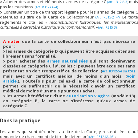
Acheter des armes et éléments d’armes de catégorie C
mai
(Art. L312-6-3)
pas les munitions.
(Art. R312-66-4)
Constituer un titre de transport légitime pour les armes de catégorie C
détenues au titre de la Carte de Collectionneur
. Le text
(Art. R315-2 4°)
règlementaire cite les
« reconstitutions historiques, les manifestation
culturelles à caractère historique ou commémoratif. »
.
(Art. R315-3)
A noter
que la carte de collectionneur n’est pas nécessaire
pour :
les armes de catégorie D qui peuvent être acquises détenues
librement sans formalité,
pour acheter des
armes neutralisées
qui sont dorénavant
classées en catégorie C §9°, celles ci peuvent être acquises sans
présentation de titre sportif ou de collection.
(
Art. R312-54 du CSI.)
mais avec un certificat médical de moins d’un mois, (
voir
article.
). Toutefois pour celles-ci la carte de collectionneur
permet de s’affranchir de la nécessité d’avoir un certificat
médical de moins d’un mois pour tout achat.
les armes bénéficiant d’une
autorisation viagère
(modèle 13)
en catégorie B, la carte ne s’intéresse qu’aux armes de
catégorie C
.
Dans la pratique
Les armes qui sont déclarées au titre de la Carte, y restent liées (sauf
demande de changement de titre de détention)
:
(Art. R312-66-16)