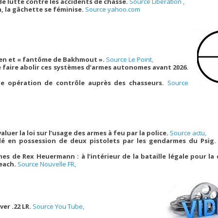
e lutte contre les accidents de chasse.
Source Libération ,
n, la gâchette se féminise.
Source yahoo.com
nien et « fantôme de Bakhmout ».
Source Le Point,
e faire abolir ces systèmes d’armes autonomes avant 2026.
e opération de contrôle auprès des chasseurs.
Source
uer la loi sur l’usage des armes à feu par la police.
Source actu,
é en possession de deux pistolets par les gendarmes du Psig
s de Rex Heuermann : à l’intérieur de la bataille légale pour la 
Beach.
Source Nouvelle FR,
er .22 LR.
Source You Tube,