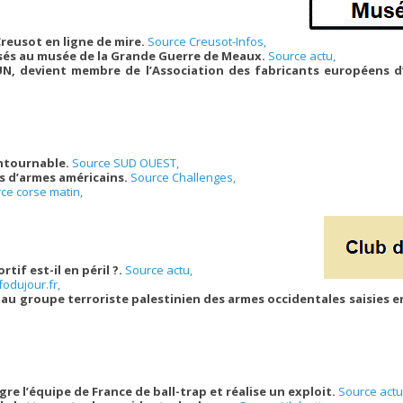
Creusot en ligne de mire.
Source Creusot-Infos,
sés au musée de la Grande Guerre de Meaux.
Source actu,
N, devient membre de l’Association des fabricants européens d
ontournable.
Source SUD OUEST,
s d’armes américains.
Source Challenges,
ce corse matin,
rtif est-il en péril ?.
Source actu,
fodujour.fr,
 au groupe terroriste palestinien des armes occidentales saisies e
re l’équipe de France de ball-trap et réalise un exploit.
Source actu