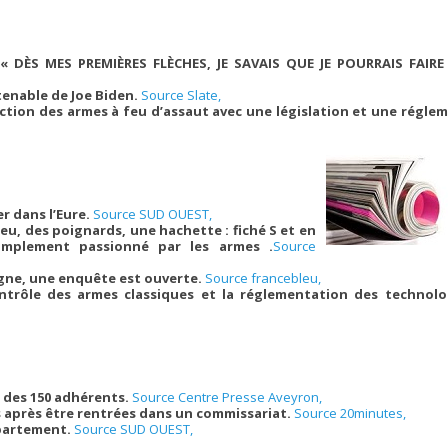
 : « DÈS MES PREMIÈRES FLÈCHES, JE SAVAIS QUE JE POURRAIS FAIR
ntenable de Joe Biden.
Source Slate,
diction des armes à feu d’assaut avec une législation et une régle
r dans l’Eure.
Source SUD OUEST,
 feu, des poignards, une hachette : fiché S et en
 simplement passionné par les armes .
Source
gne, une enquête est ouverte.
Source francebleu,
ntrôle des armes classiques et la réglementation des technolo
le des 150 adhérents.
Source Centre Presse Aveyron,
s après être rentrées dans un commissariat.
Source 20minutes,
ppartement.
Source SUD OUEST,