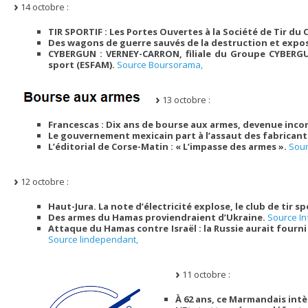
14 octobre :
TIR SPORTIF : Les Portes Ouvertes à la Société de Tir du 
Des wagons de guerre sauvés de la destruction et expo
CYBERGUN : VERNEY-CARRON, filiale du Groupe CYBERGU
sport (ESFAM).
Source Boursorama,
13 octobre :
Francescas : Dix ans de bourse aux armes, devenue inc
Le gouvernement mexicain part à l’assaut des fabricant
L’éditorial de Corse-Matin : « L’impasse des armes ».
Sour
12 octobre :
Haut-Jura. La note d’électricité explose, le club de tir spo
Des armes du Hamas proviendraient d’Ukraine.
Source In
Attaque du Hamas contre Israël : la Russie aurait fourni
Source lindependant,
11 octobre :
À 62 ans, ce Marmandais intèg