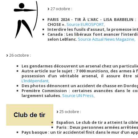
27 octobre :
PARIS 2024 - TIR À L’ARC - LISA BARBELIN
CHOSE ».
Source EUROSPORT,
Interdire les fusils d’assaut, la promesse i
Canada : Les libéraux font avancer l’inter
selon LeBlanc.
Source Actual News Magazine,
26 octobre :
Les gendarmes découvrent un arsenal chez un particulie
Autre article sur le sujet : 7 000 munitions, des armes à
possession d’un véritable arsenal, il assure être
L’Indépendant,
Des photos dénoncent un accident de chasse en Dordo
Première Commission : certaines avancées dans le co
largement saluées.
Source UN Press,
25 octobre :
Espalion. Le club de tir a atteint la cib
Paris : Deux personnes armées arrêtée
Pays basque : un tir accidentel finit dans le mur d’un a