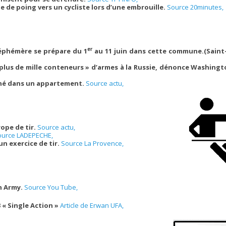
 de poing vers un cycliste lors d’une embrouille.
Source 20minutes,
er
éphémère se prépare du 1
au 11 juin dans cette commune.(Saint
 plus de mille conteneurs » d’armes à la Russie, dénonce Washing
ché dans un appartement.
Source actu,
ope de tir.
Source actu,
ource LADEPECHE,
n exercice de tir.
Source La Provence,
n Army.
Source You Tube,
 « Single Action »
Article de Erwan UFA,