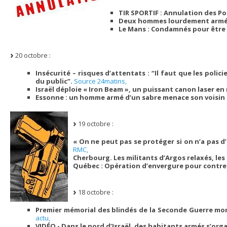
TIR SPORTIF : Annulation des Po
Deux hommes lourdement armés 
Le Mans : Condamnés pour être
20 octobre :
Insécurité – risques d’attentats : “Il faut que les polic
du public”.
Source 24matins,
Israël déploie « Iron Beam », un puissant canon laser en
Essonne : un homme armé d’un sabre menace son voisin 
19 octobre :
« On ne peut pas se protéger si on n’a pas d
RMC,
Cherbourg. Les militants d’Argos relaxés, l
Québec : Opération d’envergure pour contrer
18 octobre :
Premier mémorial des blindés de la Seconde Guerre mon
actu,
VIDÉO - Dans le nord d’Israël, des habitants armés s’or