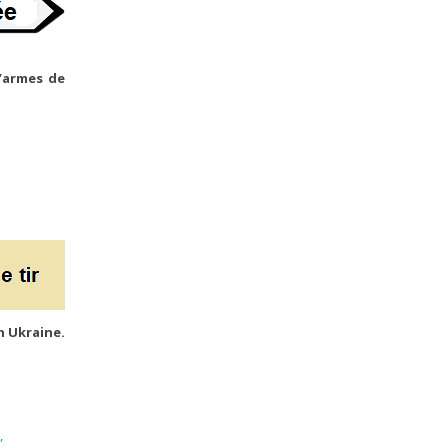
’armes de
n Ukraine.
,