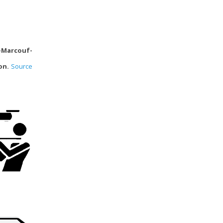
-Marcouf-
ton.
Source