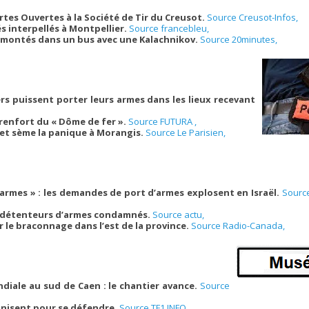
rtes Ouvertes à la Société de Tir du Creusot.
Source Creusot-Infos,
interpellés à Montpellier.
Source francebleu,
 montés dans un bus avec une Kalachnikov.
Source 20minutes,
iers puissent porter leurs armes dans les lieux recevant
 renfort du « Dôme de fer ».
Source FUTURA ,
et sème la panique à Morangis.
Source Le Parisien,
’armes » : les demandes de port d’armes explosent en Israël.
Sourc
es détenteurs d’armes condamnés.
Source actu,
 le braconnage dans l’est de la province.
Source Radio-Canada,
diale au sud de Caen : le chantier avance.
Source
ganisent pour se défendre.
Source TF1 INFO,