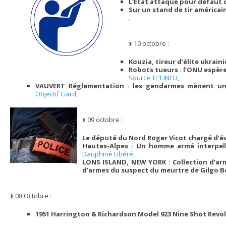
L’Etat attaqué pour défaut d
Sur un stand de tir américai
,
10 octobre :
Kouzia, tireur d’élite ukrai
Robots tueurs : l’ONU espèr
Source TF1 INFO,
VAUVERT Réglementation : les gendarmes mènent un
Objectif Gard,
09 octobre :
Le député du Nord Roger Vicot chargé d’éval
Hautes-Alpes : Un homme armé interpell
Dauphiné Libéré,
LONS ISLAND, NEW YORK : Collection d’arme
d’armes du suspect du meurtre de Gilgo 
08 Octobre :
1951 Harrington & Richardson Model 923 Nine Shot Revolv