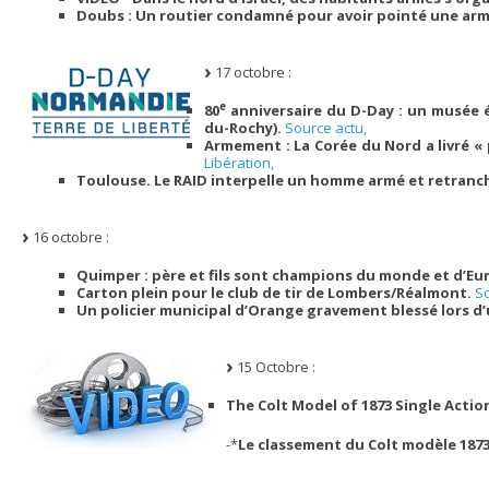
Doubs : Un routier condamné pour avoir pointé une arme
17 octobre :
e
80
anniversaire du D-Day : un musée 
du-Rochy).
Source actu,
Armement : La Corée du Nord a livré «
Libération,
Toulouse. Le RAID interpelle un homme armé et retran
16 octobre :
Quimper : père et fils sont champions du monde et d’Eur
Carton plein pour le club de tir de Lombers/Réalmont.
S
Un policier municipal d’Orange gravement blessé lors d’u
15 Octobre :
The Colt Model of 1873 Single Actio
-*
Le classement du Colt modèle 1873