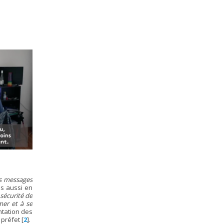
es messages
s aussi en
 sécurité de
mer et à se
ntation des
 préfet
[
2
]
.