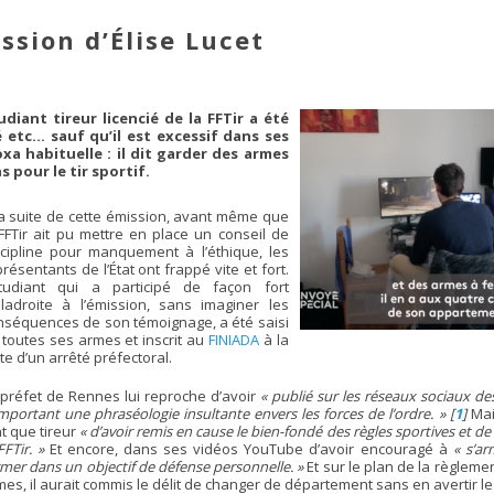
ission d’Élise Lucet
diant tireur licencié de la FFTir a été
 etc… sauf qu’il est excessif dans ses
xa habituelle : il dit garder des armes
 pour le tir sportif.
la suite de cette émission, avant même que
 FFTir ait pu mettre en place un conseil de
scipline pour manquement à l’éthique, les
résentants de l’État ont frappé vite et fort.
étudiant qui a participé de façon fort
ladroite à l’émission, sans imaginer les
nséquences de son témoignage, a été saisi
 toutes ses armes et inscrit au
FINIADA
à la
te d’un arrêté préfectoral.
 préfet de Rennes lui reproche d’avoir
« publié sur les réseaux sociaux d
mportant une phraséologie insultante envers les forces de l’ordre. »
[
1
]
Mai
nt que tireur
« d’avoir remis en cause le bien-fondé des règles sportives et de
FFTir. »
Et encore, dans ses vidéos YouTube d’avoir encouragé à
« s’ar
mer dans un objectif de défense personnelle. »
Et sur le plan de la règleme
mes, il aurait commis le délit de changer de département sans en avertir le