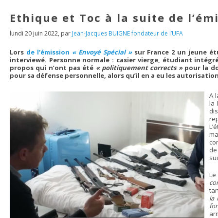
Ethique et Toc à la suite de l’ém
lundi 20 juin 2022
,
par
Jean-Jacques BUIGNE fondateur de l’UFA
Lors
de l’émission
« Envoyé Spécial »
sur France 2 un jeune étu
interviewé. Personne normale : casier vierge, étudiant intégré
propos qui n’ont pas été
« politiquement corrects »
pour la do
pour sa défense personnelle, alors qu’il en a eu les autorisations
A 
la
di
rep
L’
ma
co
de
sui
Le
co
ta
la 
for
ar