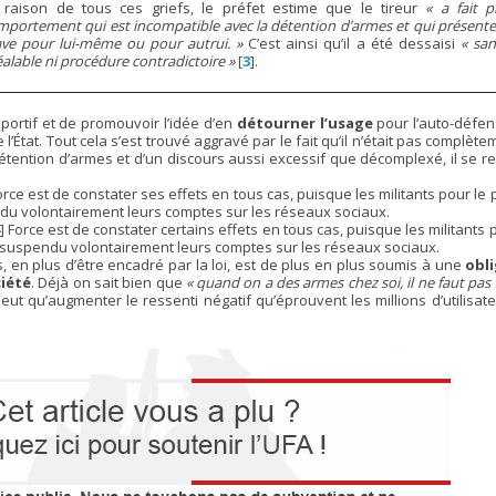
 raison de tous ces griefs, le préfet estime que le tireur
« a fait 
mportement qui est incompatible avec la détention d’armes et qui présent
ave pour lui-même ou pour autrui. »
C’est ainsi qu’il a été dessaisi
« san
alable ni procédure contradictoire »
[
3
]
.
sportif et de promouvoir l’idée d’en
détourner l’usage
pour l’auto-défen
État. Tout cela s’est trouvé aggravé par le fait qu’il n’était pas complèt
détention d’armes et d’un discours aussi excessif que décomplexé, il se r
rce est de constater ses effets en tous cas, puisque les militants pour le 
endu volontairement leurs comptes sur les réseaux sociaux.
]
Force est de constater certains effets en tous cas, puisque les militants p
ou suspendu volontairement leurs comptes sur les réseaux sociaux.
s, en plus d’être encadré par la loi, est de plus en plus soumis à une
obl
ciété
. Déjà on sait bien que
« quand on a des armes chez soi, il ne faut pas
peut qu’augmenter le ressenti négatif qu’éprouvent les millions d’utilisat