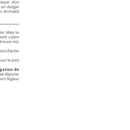
preuve d’un
e un danger
s formalité
se. Mais la
ement
« dans
etrouve mis
port d’arme
our le port
igation de
 se disputer
eurs légaux