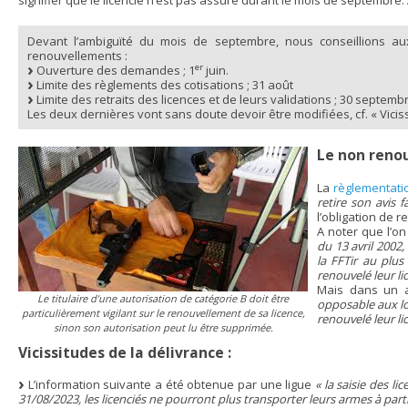
signifier que le licencié n’est pas assuré durant le mois de septembre
Devant l’ambiguïté du mois de septembre, nous conseillions aux
renouvellements :
er
Ouverture des demandes ; 1
juin.
Limite des règlements des cotisations ; 31 août
Limite des retraits des licences et de leurs validations ; 30 septembr
Les deux dernières vont sans doute devoir être modifiées, cf. « Viciss
Le non renou
La
règlementati
retire son avis 
l’obligation de r
A noter que l’on
du 13 avril 2002,
la FFTir au plus
renouvelé leur l
Mais dans un a
Le titulaire d’une autorisation de catégorie B doit être
opposable aux loi
particulièrement vigilant sur le renouvellement de sa licence,
renouvelé leur li
sinon son autorisation peut lu être supprimée.
Vicissitudes de la délivrance :
L’information suivante a été obtenue par une ligue
« la saisie des l
31/08/2023, les licenciés ne pourront plus transporter leurs armes à part