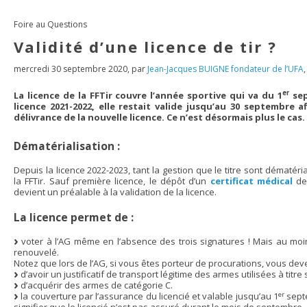
Foire au Questions
Validité d’une licence de tir ?
mercredi 30 septembre 2020
,
par
Jean-Jacques BUIGNE fondateur de l’UFA
er
La licence de la FFTir couvre l’année sportive qui va du 1
sep
licence 2021-2022, elle restait valide jusqu’au 30 septembre 
délivrance de la nouvelle licence. Ce n’est désormais plus le cas.
Dématérialisation :
Depuis la licence 2022-2023, tant la gestion que le titre sont dématéria
la FFTir. Sauf première licence, le dépôt d’un
certificat médical
de 
devient un préalable à la validation de la licence.
La licence permet de :
voter à l’AG même en l’absence des trois signatures ! Mais au moin
renouvelé.
Notez que lors de l’AG, si vous êtes porteur de procurations, vous dev
d’avoir un justificatif de transport légitime des armes utilisées à titre s
d’acquérir des armes de catégorie C.
er
la couverture par l’assurance du licencié et valable jusqu’au 1
sept