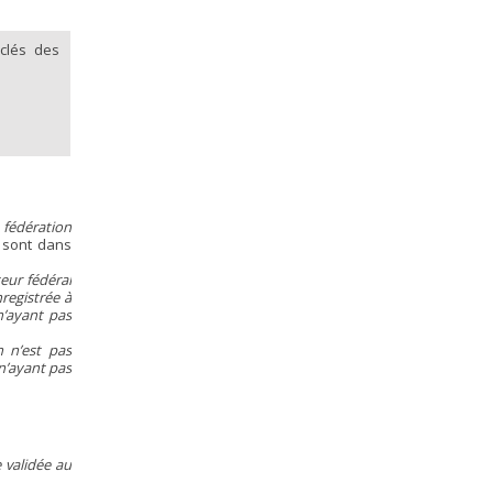
 clés des
a fédération
 sont dans
eur fédéral
nregistrée à
n’ayant pas
n n’est pas
 n’ayant pas
 validée au