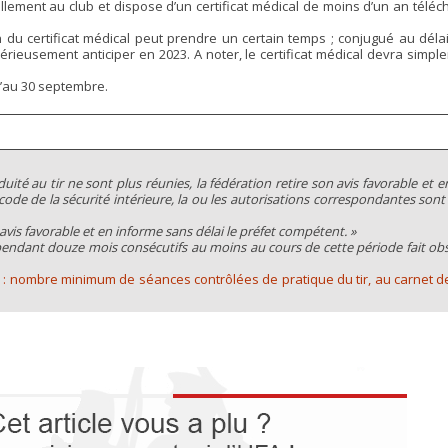
lement au club et dispose d’un certificat médical de moins d’un an télé
u certificat médical peut prendre un certain temps ; conjugué au délai
 sérieusement anticiper en 2023. A noter, le certificat médical devra simpl
u’au 30 septembre.
duité au tir ne sont plus réunies, la fédération retire son avis favorable et 
 code de la sécurité intérieure, la ou les autorisations correspondantes sont
 avis favorable et en informe sans délai le préfet compétent. »
pendant douze mois consécutifs au moins au cours de cette période fait obs
C
: nombre minimum de séances contrôlées de pratique du tir, au carnet de 