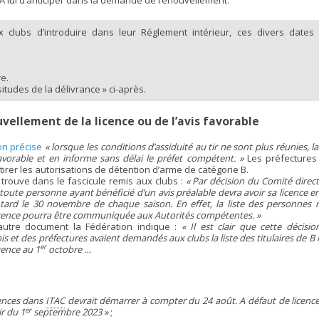
. A lui d’anticiper dans la demande de renouvellement.
 clubs d’introduire dans leur Réglement intérieur, ces divers dates
e.
itudes de la délivrance » ci-après.
vellement de la licence ou de l’avis favorable
on précise
« lorsque les conditions d’assiduité au tir ne sont plus réunies, l
favorable et en informe sans délai le préfet compétent. »
Les préfectures
etirer les autorisations de détention d’arme de catégorie B.
 trouve dans le fascicule remis aux clubs :
« Par décision du Comité direct
 toute personne ayant bénéficié d’un avis préalable devra avoir sa licence e
 tard le 30 novembre de chaque saison. En effet, la liste des personnes 
icence pourra être communiquée aux Autorités compétentes. »
utre document la Fédération indique :
« Il est clair que cette décisio
s et des préfectures avaient demandés aux clubs la liste des titulaires de B
er
cence au 1
octobre …
icences dans
ITAC
devrait démarrer à compter du 24 août. A défaut de licence
er
ir du 1
septembre 2023 »
;