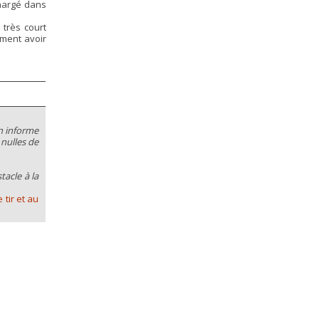
chargé dans
 très court
ement avoir
en informe
 nulles de
tacle à la
tir et au