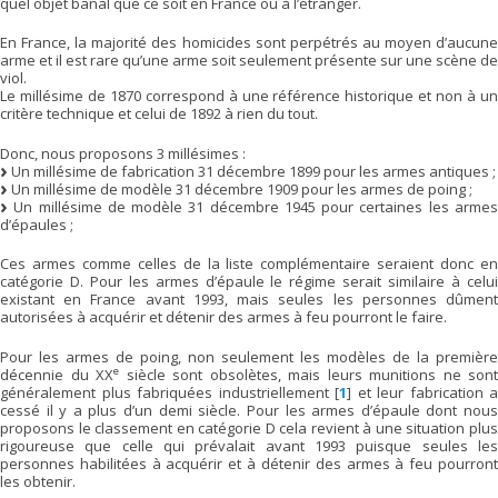
quel objet banal que ce soit en France ou à l’étranger.
En France, la majorité des homicides sont perpétrés au moyen d’aucune
arme et il est rare qu’une arme soit seulement présente sur une scène de
viol.
Le millésime de 1870 correspond à une référence historique et non à un
critère technique et celui de 1892 à rien du tout.
Donc, nous proposons 3 millésimes :
Un millésime de fabrication 31 décembre 1899 pour les armes antiques ;
Un millésime de modèle 31 décembre 1909 pour les armes de poing ;
Un millésime de modèle 31 décembre 1945 pour certaines les armes
d’épaules ;
Ces armes comme celles de la liste complémentaire seraient donc en
catégorie D. Pour les armes d’épaule le régime serait similaire à celui
existant en France avant 1993, mais seules les personnes dûment
autorisées à acquérir et détenir des armes à feu pourront le faire.
Pour les armes de poing, non seulement les modèles de la première
e
décennie du XX
siècle sont obsolètes, mais leurs munitions ne sont
généralement plus fabriquées industriellement
[
1
]
et leur fabrication a
cessé il y a plus d’un demi siècle. Pour les armes d’épaule dont nous
proposons le classement en catégorie D cela revient à une situation plus
rigoureuse que celle qui prévalait avant 1993 puisque seules les
personnes habilitées à acquérir et à détenir des armes à feu pourront
les obtenir.