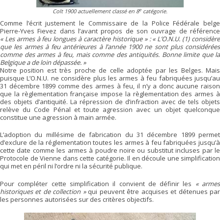
e
Colt 1900 actuellement classé en 8
catégorie.
Comme l’écrit justement le Commissaire de la Police Fédérale belge
Pierre-Yves Fievez dans l’avant propos de son ouvrage de référence
« Les armes à feu longues à caractère historique » : « L’O.N.U. (1) considère
que les armes à feu antérieures à l’année 1900 ne sont plus considérées
comme des armes à feu, mais comme des antiquités. Bonne limite que la
Belgique a de loin dépassée. »
Notre position est très proche de celle adoptée par les Belges. Mais
puisque L’O.N.U. ne considère plus les armes à feu fabriquées jusqu’au
31 décembre 1899 comme des armes à feu, il n’y a donc aucune raison
que la règlementation française impose la règlementation des armes à
des objets d’antiquité. La répression de d’infraction avec de tels objets
relève du Code Pénal et toute agression avec un objet quelconque
constitue une agression à main armée.
L’adoption du millésime de fabrication du 31 décembre 1899 permet
d’exclure de la réglementation toutes les armes à feu fabriquées jusqu’à
cette date comme les armes à poudre noire ou substitut incluses par le
Protocole de Vienne dans cette catégorie. Il en découle une simplification
qui met en péril ni l’ordre ni la sécurité publique.
Pour compléter cette simplification il convient de définir les
« arme
historiques et de collection »
qui peuvent être acquises et détenues pa
les personnes autorisées sur des critères objectifs.