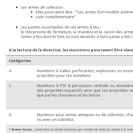
Les armes de collection :
Elles pourraient être : ’"Les armes d’un modèle antér
Liste complémentaire"
Les parties essentielles de ces armes à feu :
le mécanisme de fermeture, la chambre et le canon des armes 
l’arme à feu dont ils font ou sont destinés à faire partie a été
A la lecture de la directive, les munitions pourraient être clas
Catégories
A
munitions à balles perforantes, explosives ou incend
projectiles pour ces munitions
C
Munitions à PSF à percussion centrale ou annulair
des projectiles expansifs ainsi que ces projectiles 
que par les chasseurs et les tireurs.
D
Munitions pour armes antiques ou de collection, ch
ou avec un substitut.
*
Armes lisses :
armes dont le calibre s’exprime par nombre de billes du calibre à la livre