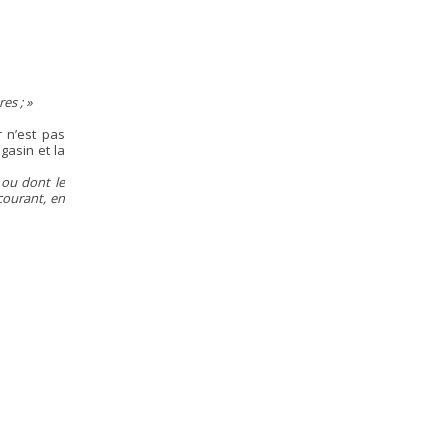
es ; »
 n’est pas
gasin et la
 ou dont le
courant, en