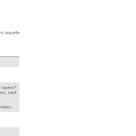
ns laquelle
 rayées*
ues, sauf
entées.