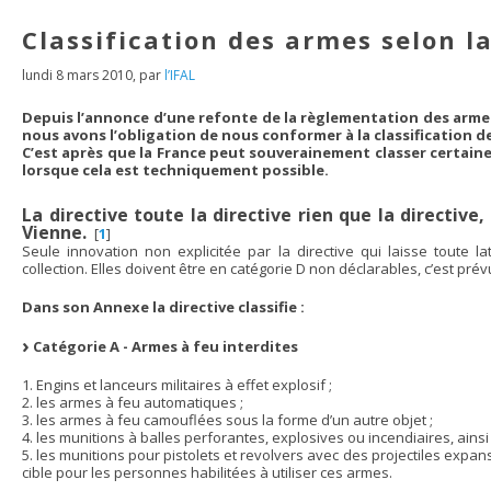
Classification des armes selon la
lundi 8 mars 2010
,
par
l’IFAL
Depuis l’annonce d’une refonte de la règlementation des armes,
nous avons l’obligation de nous conformer à la classification de 
C’est après que la France peut souverainement classer certaine
lorsque cela est techniquement possible.
La directive toute la directive rien que la directive
Vienne.
[
1
]
Seule innovation non explicitée par la directive qui laisse toute 
collection. Elles doivent être en catégorie D non déclarables, c’est pré
Dans son Annexe la directive classifie :
Catégorie A - Armes à feu interdites
1. Engins et lanceurs militaires à effet explosif ;
2. les armes à feu automatiques ;
3. les armes à feu camouflées sous la forme d’un autre objet ;
4. les munitions à balles perforantes, explosives ou incendiaires, ainsi
5. les munitions pour pistolets et revolvers avec des projectiles expan
cible pour les personnes habilitées à utiliser ces armes.