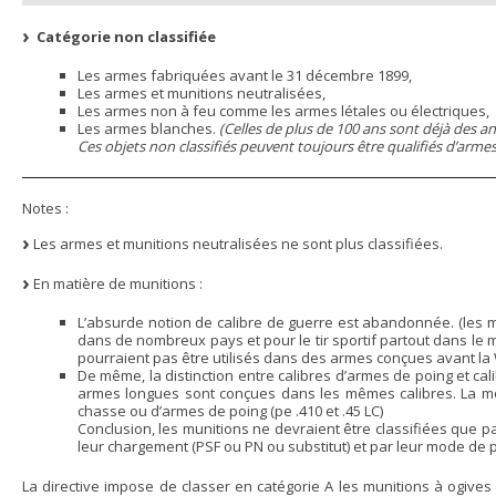
Catégorie non classifiée
Les armes fabriquées avant le 31 décembre 1899,
Les armes et munitions neutralisées,
Les armes non à feu comme les armes létales ou électriques,
Les armes blanches.
(Celles de plus de 100 ans sont déjà des an
Ces objets non classifiés peuvent toujours être qualifiés d’armes p
Notes :
Les armes et munitions neutralisées ne sont plus classifiées.
En matière de munitions :
L’absurde notion de calibre de guerre est abandonnée. (les mu
dans de nombreux pays et pour le tir sportif partout dans le
pourraient pas être utilisés dans des armes conçues avant l
De même, la distinction entre calibres d’armes de poing et c
armes longues sont conçues dans les mêmes calibres. La mod
chasse ou d’armes de poing (pe .410 et .45 LC)
Conclusion, les munitions ne devraient être classifiées que p
leur chargement (PSF ou PN ou substitut) et par leur mode de p
La directive impose de classer en catégorie A les munitions à ogives 