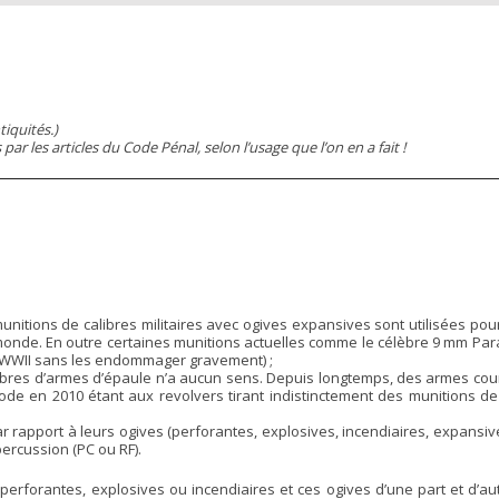
tiquités.)
ar les articles du Code Pénal, selon l’usage que l’on en a fait !
nitions de calibres militaires avec ogives expansives sont utilisées pou
 monde. En outre certaines munitions actuelles comme le célèbre 9 mm Pa
a WWII sans les endommager gravement) ;
alibres d’armes d’épaule n’a aucun sens. Depuis longtemps, des armes cou
e en 2010 étant aux revolvers tirant indistinctement des munitions de
ar rapport à leurs ogives (perforantes, explosives, incendiaires, expansiv
ercussion (PC ou RF).
perforantes, explosives ou incendiaires et ces ogives d’une part et d’au