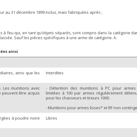
ieur au 31 décembre 1899 inclus, mais fabriquées après ;
à feu qui, en tant qu’objets séparés, sont compris dans la catégorie da
 classée. Sauf les pièces spécifiques à une arme de catégorie. A.
sées ainsi
iaires, ainsi que les
Interdites
e. Les munitions avec
- Détention des munitions à PC pour armes
ne peuvent être acquis
limitées à 100 par armes régulièrement déten
pour les chasseurs et tireurs 1000.
- Munitions pour armes lisses* et RF non conting
argées à poudre noire
Libres
.