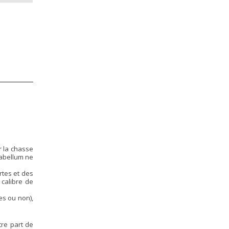
r la chasse
rabellum ne
rtes et des
 calibre de
es ou non),
tre part de