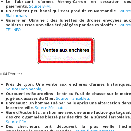
Le fabricant d’armes Verney-Carron en cessation des
paiements.
Source BFM,
un accident peu banal qui s’est produit en Normandie.
Source
Blablachars ,
Guerre en Ukraine : des lunettes de drones envoyées aux
soldats russes ont-elles été piégées par des explosifs ?.
Source
TF1 INFO,
04 Février :
Près de Lyon. Une vente aux enchères d’armes historiques.
Source Lyon people,
Ourouer-les-Bourdelins : le tir au fusil de chasse sur le maire
jugé aux assises du Cher.
Source francebleu,
Bordeaux : Un homme tué par balle après une altercation dans
le centre-ville.
Source 20minutes,
Gare d’Austerlitz : un homme avec une arme factice qui taguait
des croix gammées blessé par des tirs de la sûreté ferroviaire.
Source BFM,
Des chercheurs ont découvert la plus vieille flèche
empoisonnée connue du monde !.
Source futura-sciences,