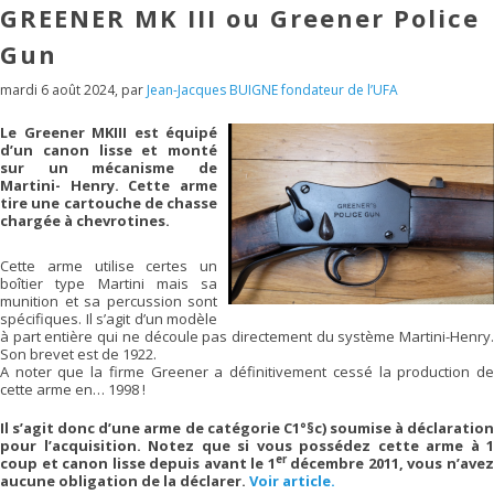
GREENER MK III ou Greener Police
Gun
mardi 6 août 2024
,
par
Jean-Jacques BUIGNE fondateur de l’UFA
Le Greener MKIII est équipé
d’un canon lisse et monté
sur un mécanisme de
Martini- Henry. Cette arme
tire une cartouche de chasse
chargée à chevrotines.
Cette arme utilise certes un
boîtier type Martini mais sa
munition et sa percussion sont
spécifiques. Il s’agit d’un modèle
à part entière qui ne découle pas directement du système Martini-Henry.
Son brevet est de 1922.
A noter que la firme Greener a définitivement cessé la production de
cette arme en… 1998 !
Il s’agit donc d’une arme de catégorie C1°§c) soumise à déclaration
pour l’acquisition. Notez que si vous possédez cette arme à 1
er
coup et canon lisse depuis avant le 1
décembre 2011, vous n’ave
aucune obligation de la déclarer.
Voir article.