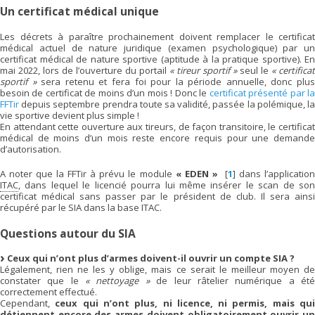
Un certificat médical unique
Les décrets à paraître prochainement doivent remplacer le certificat
médical actuel de nature juridique (examen psychologique) par un
certificat médical de nature sportive (aptitude à la pratique sportive). En
mai 2022, lors de l’ouverture du portail
« tireur sportif »
seul le
« certificat
sportif »
sera retenu et fera foi pour la période annuelle, donc plu
besoin de certificat de moins d’un mois ! Donc le
certificat présenté par l
FFTir
depuis septembre prendra toute sa validité, passée la polémique, la
vie sportive devient plus simple !
En attendant cette ouverture aux tireurs, de façon transitoire, le certificat
médical de moins d’un mois reste encore requis pour une demande
d’autorisation.
A noter que la FFTir à prévu le module
« EDEN »
[
1
]
dans l’applicatio
ITAC
, dans lequel le licencié pourra lui même insérer le scan de son
certificat médical sans passer par le président de club. Il sera ainsi
récupéré par le SIA dans la base ITAC.
Questions autour du SIA
Ceux qui n’ont plus d’armes doivent-il ouvrir un compte SIA ?
Légalement, rien ne les y oblige, mais ce serait le meilleur moyen de
constater que le
« nettoyage »
de leur râtelier numérique a ét
correctement effectué.
Cependant,
ceux qui n’ont plus, ni licence, ni permis, mais qu
détiennent encore des armes doivent obligatoirement ouvrir un