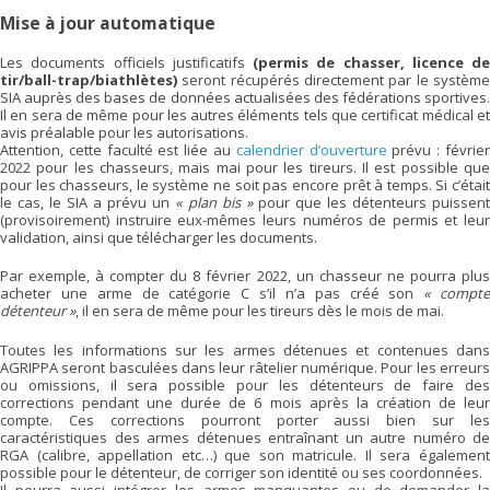
Mise à jour automatique
Les documents officiels justificatifs
(permis de chasser, licence de
tir/ball-trap/biathlètes)
seront récupérés directement par le systèm
SIA auprès des bases de données actualisées des fédérations sportives.
Il en sera de même pour les autres éléments tels que certificat médical et
avis préalable pour les autorisations.
Attention, cette faculté est liée au
calendrier d’ouverture
prévu : févrie
2022 pour les chasseurs, mais mai pour les tireurs. Il est possible que
pour les chasseurs, le système ne soit pas encore prêt à temps. Si c’était
le cas, le SIA a prévu un
« plan bis »
pour que les détenteurs puissen
(provisoirement) instruire eux-mêmes leurs numéros de permis et leur
validation, ainsi que télécharger les documents.
Par exemple, à compter du 8 février 2022, un chasseur ne pourra plus
acheter une arme de catégorie C s’il n’a pas créé son
« compt
détenteur »
, il en sera de même pour les tireurs dès le mois de mai.
Toutes les informations sur les armes détenues et contenues dans
AGRIPPA seront basculées dans leur râtelier numérique. Pour les erreurs
ou omissions, il sera possible pour les détenteurs de faire des
corrections pendant une durée de 6 mois après la création de leur
compte. Ces corrections pourront porter aussi bien sur les
caractéristiques des armes détenues entraînant un autre numéro de
RGA (calibre, appellation etc…) que son matricule. Il sera également
possible pour le détenteur, de corriger son identité ou ses coordonnées.
Il pourra aussi intégrer les armes manquantes ou de demander la