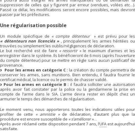
suppression de celles qui y figurent par erreur (vendues, volées etc…).
Passé ce délai, les modifications seront encore possibles, mais devront
passer par les préfectures.
Une régularisation possible
Un module spécifique de
« compte détenteur
» est prévu pour le
« détenteurs non licenciés »
, principalement les armes héritées o
trouvées ou simplement les oublis/négligences de déclaration.
Le but recherché est de faire
« ressortir »
le maximum d’armes et le
enregistrer dans le système. Ils bénéficieront de 6 mois (après l’ouverture
du compte détenteur) pour se mettre en règle sans aucun justificatif de
provenance.
Pour les armes en catégorie C :
la création du compte permettra d
conserver les armes, sans munitions. Bien entendu, il faudra fournir le
certificat médical, la licence ou le permis de chasser validé.
Pour les armes en catégorie B :
il faudra solliciter une autorisation
après avoir fait constater par la police ou la gendarmerie la prise en
compte de l’arme dans le SIA. L’arme devra rester en dépôt chez un
armurier le temps des démarches de régularisation.
Le moment venu, nous apporterons toutes les indications utiles pour
profiter de cette
« amnistie »
de déclaration, d’autant plus que l
procédure est encore susceptible de
« s’améliorer »
…
Après avoir réclamé cette disposition pendant 7 ans, l’
UFA
est aujourd’hu
satisfaite.