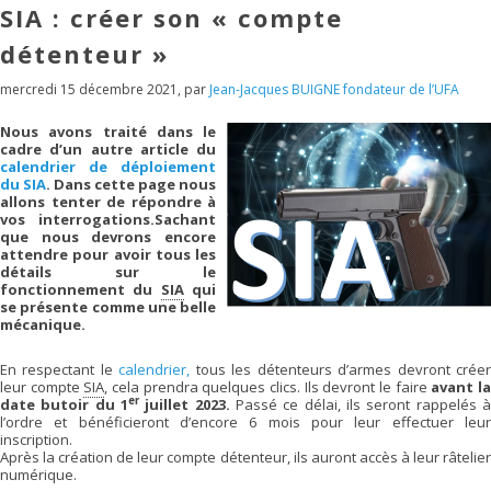
SIA : créer son « compte
détenteur »
mercredi 15 décembre 2021
,
par
Jean-Jacques BUIGNE fondateur de l’UFA
Nous avons traité dans le
cadre d’un autre article du
calendrier de déploiement
du SIA
. Dans cette page nous
allons tenter de répondre à
vos interrogations.Sachant
que nous devrons encore
attendre pour avoir tous les
détails sur le
fonctionnement du
SIA
qui
se présente comme une belle
mécanique.
En respectant le
calendrier,
tous les détenteurs d’armes devront crée
leur compte
SIA
, cela prendra quelques clics. Ils devront le faire
avant l
er
date butoir du 1
juillet 2023.
Passé ce délai, ils seront rappelés 
l’ordre et bénéficieront d’encore 6 mois pour leur effectuer leur
inscription.
Après la création de leur compte détenteur, ils auront accès à leur râtelier
numérique.