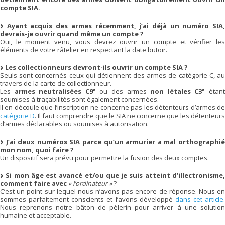
compte SIA.
Ayant acquis des armes récemment, j’ai déjà un numéro SIA
devrais-je ouvrir quand même un compte ?
Oui, le moment venu, vous devrez ouvrir un compte et vérifier les
éléments de votre râtelier en respectant la date butoir.
Les collectionneurs devront-ils ouvrir un compte SIA ?
Seuls sont concernés ceux qui détiennent des armes de catégorie C, au
travers de la carte de collectionneur.
Les
armes neutralisées C9°
ou des armes
non létales C3°
étan
soumises à traçabilités sont également concernées.
Il en découle que l’inscription ne concerne pas les détenteurs d’armes de
catégorie D
. Il faut comprendre que le SIA ne concerne que les détenteurs
d’armes déclarables ou soumises à autorisation.
J’ai deux numéros SIA parce qu’un armurier a mal orthographi
mon nom, quoi faire ?
Un dispositif sera prévu pour permettre la fusion des deux comptes.
Si mon âge est avancé et/ou que je suis atteint d’illectronisme
comment faire avec
« l’ordinateur »
?
C’est un point sur lequel nous n’avons pas encore de réponse. Nous en
sommes parfaitement conscients et l’avons développé
dans cet article.
Nous reprenons notre bâton de pèlerin pour arriver à une solution
humaine et acceptable.