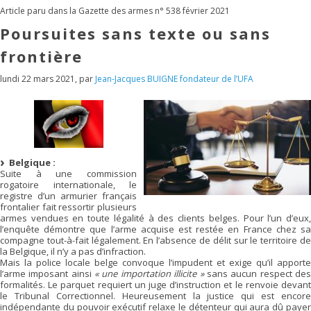
Article paru dans la Gazette des armes n° 538 février 2021
Poursuites sans texte ou sans
frontière
lundi 22 mars 2021
,
par
Jean-Jacques BUIGNE fondateur de l’UFA
Belgique :
Suite à une commission
rogatoire internationale, le
registre d’un armurier français
frontalier fait ressortir plusieurs
armes vendues en toute légalité à des clients belges. Pour l’un d’eux,
l’enquête démontre que l’arme acquise est restée en France chez sa
compagne tout-à-fait légalement. En l’absence de délit sur le territoire de
la Belgique, il n’y a pas d’infraction.
Mais la police locale belge convoque l’impudent et exige qu’il apporte
l’arme imposant ainsi
« une importation illicite »
sans aucun respect de
formalités. Le parquet requiert un juge d’instruction et le renvoie devant
le Tribunal Correctionnel. Heureusement la justice qui est encore
indépendante du pouvoir exécutif relaxe le détenteur qui aura dû payer