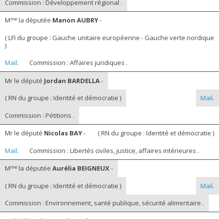
Commission : Développement régional .
me
M
la députée
Manon AUBRY
-
( LFI du groupe : Gauche unitaire européenne - Gauche verte nordique
)
Mail
.
Commission : Affaires juridiques .
Mr le député
Jordan BARDELLA
-
( RN du groupe : Identité et démocratie )
Mail
.
Commission : Pétitions .
Mr le député
Nicolas BAY
-
( RN du groupe : Identité et démocratie )
Mail
.
Commission : Libertés civiles, justice, affaires intérieures .
me
M
la députée
Aurélia BEIGNEUX
-
( RN du groupe : Identité et démocratie )
Mail
.
Commission : Environnement, santé publique, sécurité alimentaire .