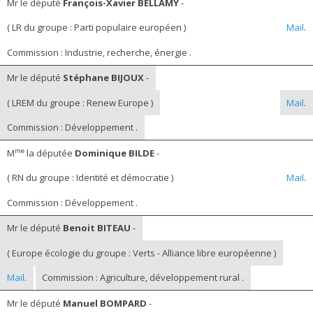
Mr le député
François-Xavier BELLAMY
-
( LR du groupe : Parti populaire européen )
Mail
.
Commission : Industrie, recherche, énergie .
Mr le député
Stéphane BIJOUX
-
( LREM du groupe : Renew Europe )
Mail
.
Commission : Développement .
me
M
la députée
Dominique BILDE
-
( RN du groupe : Identité et démocratie )
Mail
.
Commission : Développement .
Mr le député
Benoit BITEAU
-
( Europe écologie du groupe : Verts - Alliance libre européenne )
Mail
.
Commission : Agriculture, développement rural .
Mr le député
Manuel BOMPARD
-