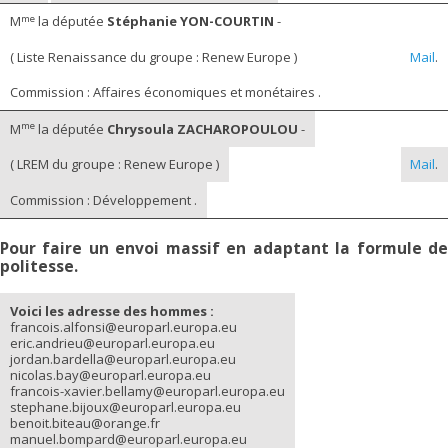
me
M
la députée
Stéphanie YON-COURTIN
-
( Liste Renaissance du groupe : Renew Europe )
Mail
.
Commission : Affaires économiques et monétaires .
me
M
la députée
Chrysoula ZACHAROPOULOU
-
( LREM du groupe : Renew Europe )
Mail
.
Commission : Développement .
Pour faire un envoi massif en adaptant la formule de
politesse.
Voici les adresse des hommes :
francois.alfonsi@europarl.europa.eu
eric.andrieu@europarl.europa.eu
jordan.bardella@europarl.europa.eu
nicolas.bay@europarl.europa.eu
francois-xavier.bellamy@europarl.europa.eu
stephane.bijoux@europarl.europa.eu
benoit.biteau@orange.fr
manuel.bompard@europarl.europa.eu