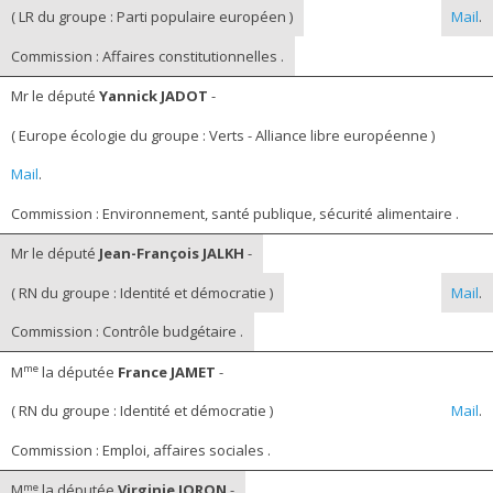
( LR du groupe : Parti populaire européen )
Mail
.
Commission : Affaires constitutionnelles .
Mr le député
Yannick JADOT
-
( Europe écologie du groupe : Verts - Alliance libre européenne )
Mail
.
Commission : Environnement, santé publique, sécurité alimentaire .
Mr le député
Jean-François JALKH
-
( RN du groupe : Identité et démocratie )
Mail
.
Commission : Contrôle budgétaire .
me
M
la députée
France JAMET
-
( RN du groupe : Identité et démocratie )
Mail
.
Commission : Emploi, affaires sociales .
me
M
la députée
Virginie JORON
-