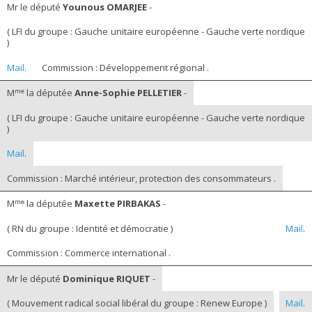
Mr le député
Younous OMARJEE
-
( LFI du groupe : Gauche unitaire européenne - Gauche verte nordique
)
Mail
.
Commission : Développement régional .
me
M
la députée
Anne-Sophie PELLETIER
-
( LFI du groupe : Gauche unitaire européenne - Gauche verte nordique
)
Mail
.
Commission : Marché intérieur, protection des consommateurs .
me
M
la députée
Maxette PIRBAKAS
-
( RN du groupe : Identité et démocratie )
Mail
.
Commission : Commerce international .
Mr le député
Dominique RIQUET
-
( Mouvement radical social libéral du groupe : Renew Europe )
Mail
.