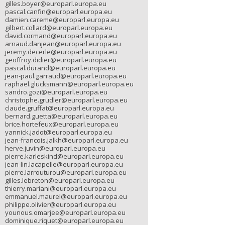
gilles.boyer@europarl.europa.eu
pascal.canfin@europarl.europa.eu
damien.careme@europarl.europa.eu
gilbert.collard@europarl.europa.eu
david.cormand@europarl.europa.eu
arnaud.danjean@europarl.europa.eu
jeremy.decerle@europarl.europa.eu
geoffroy.didier@europarl.europa.eu
pascal.durand@europarl.europa.eu
jean-paul.garraud@europarl.europa.eu
raphael.glucksmann@europarl.europa.eu
sandro.gozi@europarl.europa.eu
christophe.grudler@europarl.europa.eu
claude.gruffat@europarl.europa.eu
bernard.guetta@europarl.europa.eu
brice.hortefeux@europarl.europa.eu
yannick.jadot@europarl.europa.eu
jean-francois.jalkh@europarl.europa.eu
herve.juvin@europarl.europa.eu
pierre.karleskind@europarl.europa.eu
jean-lin.lacapelle@europarl.europa.eu
pierre.larrouturou@europarl.europa.eu
gilles.lebreton@europarl.europa.eu
thierry.mariani@europarl.europa.eu
emmanuel.maurel@europarl.europa.eu
philippe.olivier@europarl.europa.eu
younous.omarjee@europarl.europa.eu
dominique.riquet@europarl.europa.eu