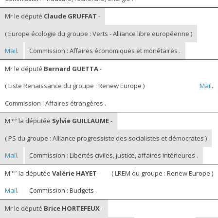
Mr le député
Claude GRUFFAT
-
( Europe écologie du groupe : Verts - Alliance libre européenne )
Mail
.
Commission : Affaires économiques et monétaires .
Mr le député
Bernard GUETTA
-
( Liste Renaissance du groupe : Renew Europe )
Mail
.
Commission : Affaires étrangères .
me
M
la députée
Sylvie GUILLAUME
-
( PS du groupe : Alliance progressiste des socialistes et démocrates )
Mail
.
Commission : Libertés civiles, justice, affaires intérieures .
me
M
la députée
Valérie HAYET
-
( LREM du groupe : Renew Europe )
Mail
.
Commission : Budgets .
Mr le député
Brice HORTEFEUX
-