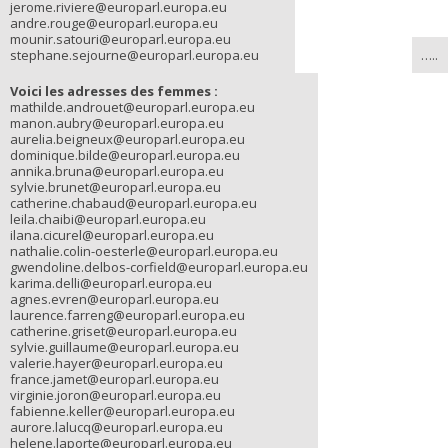
jerome.riviere@europarl.europa.eu
andre.rouge@europarl.europa.eu
mounir.satouri@europarl.europa.eu
stephane.sejourne@europarl.europa.eu
…..
Voici les adresses des femmes :
mathilde.androuet@europarl.europa.eu
manon.aubry@europarl.europa.eu
aurelia.beigneux@europarl.europa.eu
dominique.bilde@europarl.europa.eu
annika.bruna@europarl.europa.eu
sylvie.brunet@europarl.europa.eu
catherine.chabaud@europarl.europa.eu
leila.chaibi@europarl.europa.eu
ilana.cicurel@europarl.europa.eu
nathalie.colin-oesterle@europarl.europa.eu
gwendoline.delbos-corfield@europarl.europa.eu
karima.delli@europarl.europa.eu
agnes.evren@europarl.europa.eu
laurence.farreng@europarl.europa.eu
catherine.griset@europarl.europa.eu
sylvie.guillaume@europarl.europa.eu
valerie.hayer@europarl.europa.eu
france.jamet@europarl.europa.eu
virginie.joron@europarl.europa.eu
fabienne.keller@europarl.europa.eu
aurore.lalucq@europarl.europa.eu
helene.laporte@europarl.europa.eu