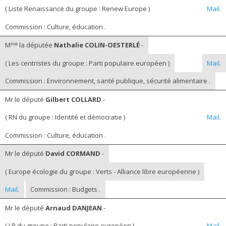
( Liste Renaissance du groupe : Renew Europe )
Mail
.
Commission : Culture, éducation .
me
M
la députée
Nathalie COLIN-OESTERLÉ
-
( Les centristes du groupe : Parti populaire européen )
Mail
.
Commission : Environnement, santé publique, sécurité alimentaire .
Mr le député
Gilbert COLLARD
-
( RN du groupe : Identité et démocratie )
Mail
.
Commission : Culture, éducation .
Mr le député
David CORMAND
-
( Europe écologie du groupe : Verts - Alliance libre européenne )
Mail
.
Commission : Budgets .
Mr le député
Arnaud DANJEAN
-
( LR du groupe : Parti populaire européen )
Mail
.