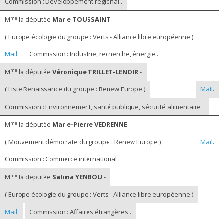
Commission : Développement régional .
me
M
la députée
Marie TOUSSAINT
-
( Europe écologie du groupe : Verts - Alliance libre européenne )
Mail
.
Commission : Industrie, recherche, énergie .
me
M
la députée
Véronique TRILLET-LENOIR
-
( Liste Renaissance du groupe : Renew Europe )
Mail
.
Commission : Environnement, santé publique, sécurité alimentaire .
me
M
la députée
Marie-Pierre VEDRENNE
-
( Mouvement démocrate du groupe : Renew Europe )
Mail
.
Commission : Commerce international .
me
M
la députée
Salima YENBOU
-
( Europe écologie du groupe : Verts - Alliance libre européenne )
Mail
.
Commission : Affaires étrangères .