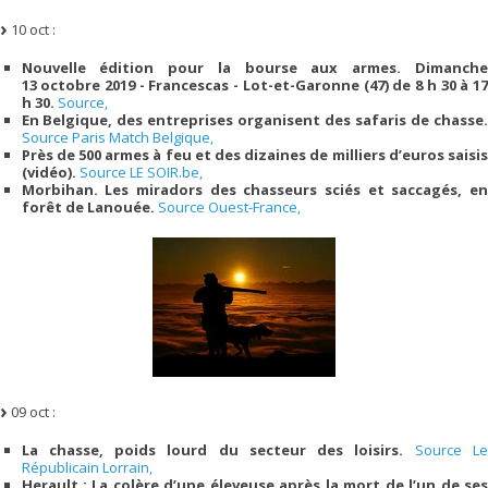
10 oct :
Nouvelle édition pour la bourse aux armes. Dimanche
13 octobre 2019 - Francescas - Lot-et-Garonne (47) de 8 h 30 à 17
h 30.
Source,
En Belgique, des entreprises organisent des safaris de chasse.
Source Paris Match Belgique,
Près de 500 armes à feu et des dizaines de milliers d’euros saisis
(vidéo).
Source LE SOIR.be,
Morbihan. Les miradors des chasseurs sciés et saccagés, en
forêt de Lanouée.
Source Ouest-France,
09 oct :
La chasse, poids lourd du secteur des loisirs.
Source L
Républicain Lorrain,
Herault : La colère d’une éleveuse après la mort de l’un de ses