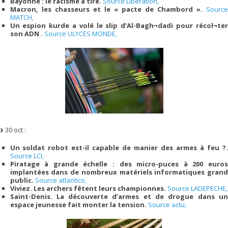
Bayonne : le racisme a tiré.
Source Liberation,
Macron, les chasseurs et le « pacte de Chambord ».
Source
MATCH,
Un espion kurde a volé le slip d’Al-Bagh¬dadi pour récol¬ter
son ADN .
Source ULYCES MONDE,
30 oct :
Un soldat robot est-il capable de manier des armes à feu ?.
Source LCI,
Piratage à grande échelle : des micro-puces à 200 euros
implantées dans de nombreux matériels informatiques grand
public.
Source atlantico,
Viviez. Les archers fêtent leurs championnes.
Source LADEPECHE,
Saint-Denis. La découverte d’armes et de drogue dans un
espace jeunesse fait monter la tension.
Source actu,