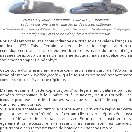
En haut la platine authentique, en bas la copie indienne.
La forme des chiens et la taille des vis de noix est différente.
A l’intérieur il y a une multitude de poinçons d’arsenal sur l’authentique, la réplique
en est dépourvu, et la finition des pièce est plus sommaire.
Nous présentons ici une copie indienne de pistolet de cavalerie française
modèle 1822 Tbis. Certain aspect de cette copie alerteront
immédiatement un collectionneur averti, entre les mains duquel sont déjà
passées beaucoup d’armes de la même époque, mais sa qualité pourra
facilement tromper un néophyte.
Cette copie d’origine indienne a été commercialisée à partir de 1975 par la
firme allemande
« Waffen Jacobi »
, qui l’a toujours présenté honnêtemen
comme ce qu’elle était : une réplique.
Malheureusement, cette copie ,aujourd’hui légèrement patinée par des
années d’exposition à la lumière et à l’humidité, peut aujourd’hui se
trouver proposée sur les bourses sans que sa qualité de copies soit
clairement mentionnée.
Si elle a été achetée en tant que réplique et au prix d’une réplique : cette
pièce présente un intérêt décoratif certain. Elle n’est pas éprouvée, aussi
est-il préférable de ne pas tirer avec Pour un reconstituer, c’est
également un accessoire intéressant mais rares sont les cavaliers
participant à des reconstitutions de batailles du second Empire !