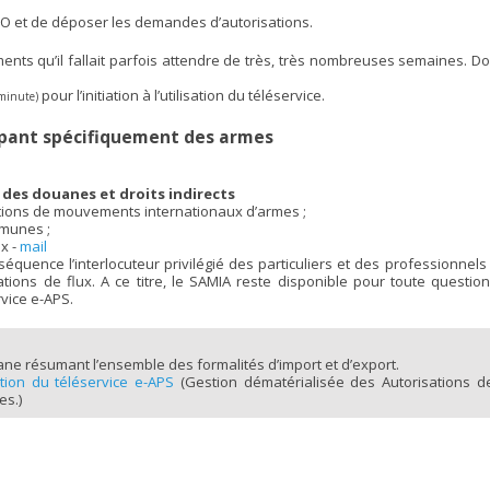
ANO et de déposer les demandes d’autorisations.
nts qu’il fallait parfois attendre de très, très nombreuses semaines. Do
pour l’initiation à l’utilisation du téléservice.
 minute)
upant spécifiquement des armes
 des douanes et droits indirects
tions de mouvements internationaux d’armes ;
munes ;
x -
mail
équence l’interlocuteur privilégié des particuliers et des professionnels
ions de flux. A ce titre, le SAMIA reste disponible pour toute question
ervice e-APS.
e résumant l’ensemble des formalités d’import et d’export.
ation du téléservice e-APS
(Gestion dématérialisée des Autorisations d
es.)