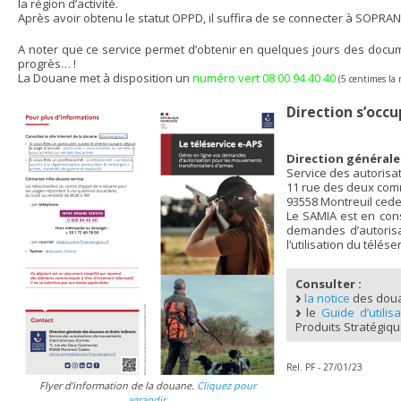
la région d’activité.
Après avoir obtenu le statut OPPD, il suffira de se connecter à SOPR
A noter que ce service permet d’obtenir en quelques jours des docume
progrès… !
La Douane met à disposition un
numéro vert 08 00 94 40 40
(5 centimes la
Direction s’occ
Direction générale
Service des autorisa
11 rue des deux com
93558 Montreuil cede
Le SAMIA est en cons
demandes d’autorisat
l’utilisation du télés
Consulter :
la notice
des douan
le
Guide d’utilis
Produits Stratégiqu
Rel. PF - 27/01/23
Flyer d’information de la douane.
Cliquez pour
agrandir.