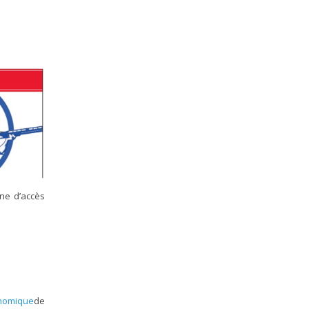
ane d’accès
onomique
de