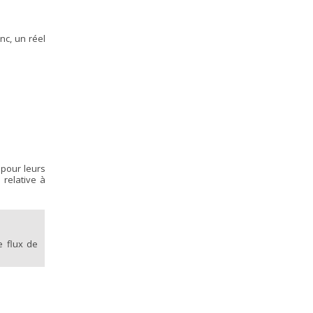
nc, un réel
 pour leurs
 relative à
e flux de