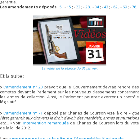
garantie.
Les amendements déposés :
5
; -
15
; -
22
; -
28
; -
34
; -
43
; -
62
; -
69
; -
76
.
La vidéo de la séance du 31 janvier.
Et la suite :
L’amendement n° 23
prévoit que le Gouvernement devrait rendre de
comptes devant le Parlement sur les nouveaux classements concernant
les armes de collection. Ainsi, le Parlement pourrait exercer un contrôle
législatif.
L’amendement n° 71
déposé par Charles de Courson vise à dire
« qu
l’état garantit aux citoyens le droit d’avoir des matériels, armes et munitions
etc… »
Voir
l’intervention remarquée
de Charles de Courson lors du vot
de la loi de 2012.