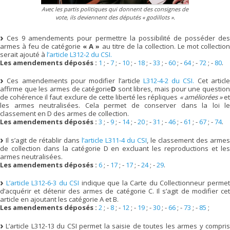
Avec les partis politiques qui donnent des consignes de
vote, ils deviennent des députés
« godillots »
.
Ces 9 amendements pour permettre la possibilité de posséder des
armes à feu de catégorie
« A »
au titre de la collection. Le mot collectio
serait ajouté à
l’article L312-2 du CSI.
Les amendements déposés :
1
; -
7
; -
10
; -
18
; -
33
; -
60
; -
64
; -
72
; -
80
.
Ces amendements pour modifier l’article
L312-4-2 du CSI.
Cet articl
affirme que les armes de catégorie
D
sont libres, mais pour une questio
de cohérence il faut exclure de cette liberté les répliques
« améliorées »
e
les armes neutralisées. Cela permet de conserver dans la loi le
classement en D des armes de collection.
Les amendements déposés :
3
; -
9
; -
14
; -
20
; -
31
; -
46
; -
61
; -
67
; -
74
.
Il s’agit de rétablir dans
l’article L311-4 du CSI
, le classement des armes
de collection dans la catégorie D en excluant les reproductions et les
armes neutralisées.
Les amendements déposés :
6
; -
17
; -
17
; -
24
; -
29
.
L’article L312-6-3 du CSI
indique que la Carte du Collectionneur perme
d’acquérir et détenir des armes de catégorie C. Il s’agit de modifier cet
article en ajoutant les catégorie A et B.
Les amendements déposés :
2
; -
8
; -
12
; -
19
; -
30
; -
66
; -
73
; -
85
;
L’article L312-13 du CSI permet la saisie de toutes les armes y compris