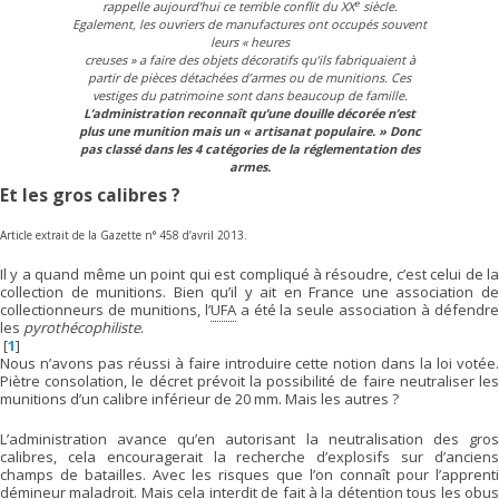
e
rappelle aujourd’hui ce terrible conflit du XX
siècle.
Egalement, les ouvriers de manufactures ont occupés souvent
leurs « heures
creuses » a faire des objets décoratifs qu’ils fabriquaient à
partir de pièces détachées d’armes ou de munitions. Ces
vestiges du patrimoine sont dans beaucoup de famille.
L’administration reconnaît qu’une douille décorée n’est
plus une munition mais un « artisanat populaire. » Donc
pas classé dans les 4 catégories de la réglementation des
armes.
Et les gros calibres ?
Article extrait de la Gazette n° 458 d’avril 2013.
Il y a quand même un point qui est compliqué à résoudre, c’est celui de la
collection de munitions. Bien qu’il y ait en France une association de
collectionneurs de munitions, l’
UFA
a été la seule association à défendr
les
pyrothécophiliste
.
[
1
]
Nous n’avons pas réussi à faire introduire cette notion dans la loi votée.
Piètre consolation, le décret prévoit la possibilité de faire neutraliser les
munitions d’un calibre inférieur de 20 mm. Mais les autres ?
L’administration avance qu’en autorisant la neutralisation des gros
calibres, cela encouragerait la recherche d’explosifs sur d’anciens
champs de batailles. Avec les risques que l’on connaît pour l’apprenti
démineur maladroit. Mais cela interdit de fait à la détention tous les obus