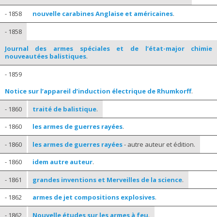
- 1858
nouvelle carabines Anglaise et américaines
.
- 1858
Journal des armes spéciales et de l’état-major chimie
nouveautées balistiques
.
- 1859
Notice sur l’appareil d’induction électrique de Rhumkorff
.
- 1860
traité de balistique
.
- 1860
les armes de guerres rayées
.
- 1860
les armes de guerres rayées
- autre auteur et édition.
- 1860
idem autre auteur
.
- 1861
grandes inventions et Merveilles de la science
.
- 1862
armes de jet compositions explosives
.
- 1862
Nouvelle études sur les armes à feu
.