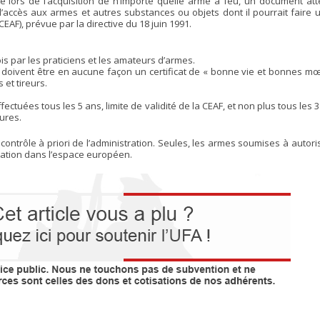
té lors de l’acquisition de n’importe quelle arme à feu, un document at
l’accès aux armes et autres substances ou objets dont il pourrait faire
AF), prévue par la directive du 18 juin 1991.
ois par les praticiens et les amateurs d’armes.
 doivent être en aucune façon un certificat de « bonne vie et bonnes mœu
et tireurs.
ctuées tous les 5 ans, limite de validité de la CEAF, et non plus tous les 3
ures.
 contrôle à priori de l’administration. Seules, les armes soumises à autori
ulation dans l’espace européen.