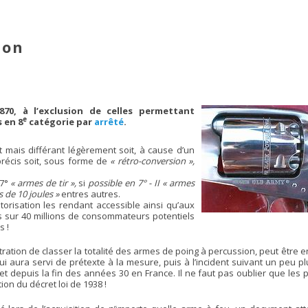
ion
870, à l’exclusion de celles permettant
e
s en 8
catégorie par
arrêté
.
mais différant légèrement soit, à cause d’un
précis soit, sous forme de
« rétro-conversion »,
 7°
« armes de tir »,
si
possible en 7° - II « armes
 de 10 joules »
entres autres.
torisation les rendant accessible ainsi qu’aux
ns sur 40 millions de consommateurs potentiels
s !
ion de classer la totalité des armes de poing à percussion, peut être e
 qui aura servi de prétexte à la mesure, puis à l’incident suivant un peu pl
 depuis la fin des années 30 en France. Il ne faut pas oublier que les p
ion du décret loi de 1938 !