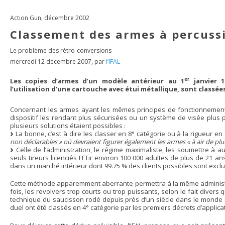
Action Gun, décembre 2002
Classement des armes à percuss
Le problème des rétro-conversions
mercredi 12 décembre 2007
,
par
l’IFAL
er
Les copies d’armes d’un modèle antérieur au 1
janvier 1
l’utilisation d’une cartouche avec étui métallique, sont classée
Concernant les armes ayant les mêmes principes de fonctionnement 
dispositif les rendant plus sécurisées ou un système de visée plus 
plusieurs solutions étaient possibles :
La bonne, c’est à dire les classer en 8° catégorie ou à la rigueur en
non déclarables » où devraient figurer également les armes « à air de plus
Celle de l’administration, le régime maximaliste, les soumettre à au
seuls tireurs licenciés FFTir environ 100 000 adultes de plus de 21 a
dans un marché intérieur dont 99.75 % des clients possibles sont exclu
Cette méthode apparemment aberrante permettra à la même administrat
fois, les revolvers trop courts ou trop puissants, selon le fait divers
technique du saucisson rodé depuis près d’un siècle dans le monde et
duel ont été classés en 4° catégorie par les premiers décrets d’applicat