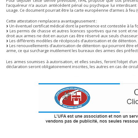
Pour déjouer cette dérive prévisible, l’IFAL propose que soit présen
l’acquéreur n’a aucun antécédent pénal ou psychique lui interdisant 
usage. Ce document pourrait être la carte européenne d’armes à feu (CE
Cette attestation remplacera avantageusement :
Un éventuel certificat médical dont la pertinence est contestée à la f
Les permis de chasse et autres licences sportives qui ne sont et ne
droit aux armes ne doit en aucun cas être réservé aux seuls chasseurs 
Les différents modèles de récépissés d’autorisation et de détention.
Les renouvellements d’autorisation de détention qui pourront être effe
arme, ce qui surcharge inutilement les bureaux des armes des préfect
Les armes soumises à autorisation, et elles seules, feront l’objet d’un
déclaration seront obligatoirement inscrites, les autres en cas de circ