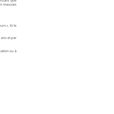
testant que
 un mauvais
rs ». Et le
 ans et par
sation ou à