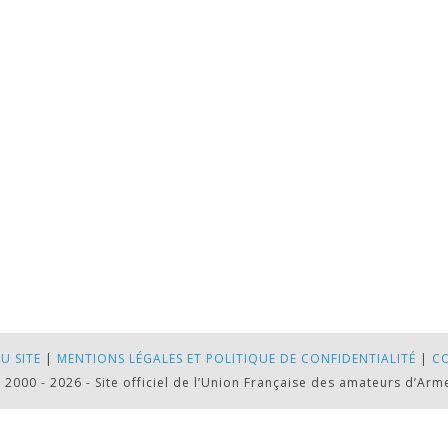
U SITE
|
MENTIONS LÉGALES ET POLITIQUE DE CONFIDENTIALITÉ
|
C
 2000 - 2026 - Site officiel de l’Union Française des amateurs d’Arm