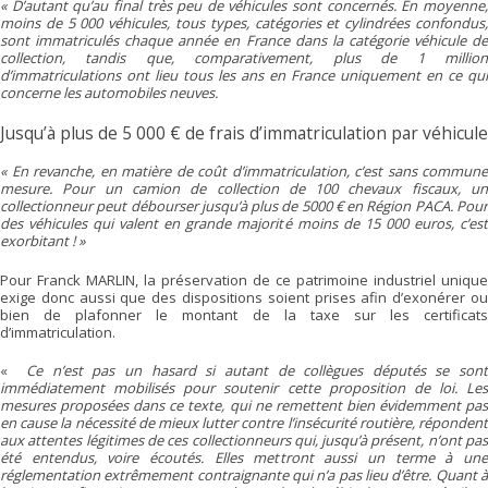
« D’autant qu’au final très peu de véhicules sont concernés. En moyenne,
moins de 5 000 véhicules, tous types, catégories et cylindrées confondus,
sont immatriculés chaque année en France dans la catégorie véhicule de
collection, tandis que, comparativement, plus de 1 million
d’immatriculations ont lieu tous les ans en France uniquement en ce qui
concerne les automobiles neuves.
Jusqu’à plus de 5 000 € de frais d’immatriculation par véhicule
« En revanche, en matière de coût d’immatriculation, c’est sans commune
mesure. Pour un camion de collection de 100 chevaux fiscaux, un
collectionneur peut débourser jusqu’à plus de 5000 € en Région PACA. Pour
des véhicules qui valent en grande majorité moins de 15 000 euros, c’est
exorbitant ! »
Pour Franck MARLIN, la préservation de ce patrimoine industriel unique
exige donc aussi que des dispositions soient prises afin d’exonérer ou
bien de plafonner le montant de la taxe sur les certificats
d’immatriculation.
«
Ce n’est pas un hasard si autant de collègues députés se son
immédiatement mobilisés pour soutenir cette proposition de loi. Les
mesures proposées dans ce texte, qui ne remettent bien évidemment pas
en cause la nécessité de mieux lutter contre l’insécurité routière, répondent
aux attentes légitimes de ces collectionneurs qui, jusqu’à présent, n’ont pas
été entendus, voire écoutés. Elles mettront aussi un terme à une
réglementation extrêmement contraignante qui n’a pas lieu d’être. Quant à