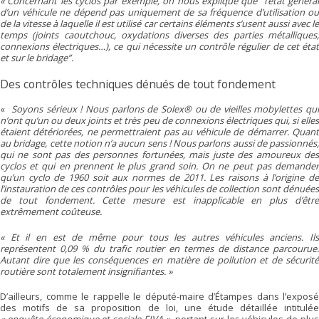
« Concernant les cyclos par exemple, on nous explique que “l’état général
d’un véhicule ne dépend pas uniquement de sa fréquence d’utilisation ou
de la vitesse à laquelle il est utilisé car certains éléments s’usent aussi avec le
temps (joints caoutchouc, oxydations diverses des parties métalliques,
connexions électriques…), ce qui nécessite un contrôle régulier de cet état
et sur le bridage”.
Des contrôles techniques dénués de tout fondement
«
Soyons sérieux ! Nous parlons de Solex® ou de vieilles mobylettes qu
n’ont qu’un ou deux joints et très peu de connexions électriques qui, si elles
étaient détériorées, ne permettraient pas au véhicule de démarrer. Quant
au bridage, cette notion n’a aucun sens ! Nous parlons aussi de passionnés,
qui ne sont pas des personnes fortunées, mais juste des amoureux des
cyclos et qui en prennent le plus grand soin. On ne peut pas demander
qu’un cyclo de 1960 soit aux normes de 2011. Les raisons à l’origine de
l’instauration de ces contrôles pour les véhicules de collection sont dénuées
de tout fondement. Cette mesure est inapplicable en plus d’être
extrêmement coûteuse.
« Et il en est de même pour tous les autres véhicules anciens. Ils
représentent 0,09 % du trafic routier en termes de distance parcourue.
Autant dire que les conséquences en matière de pollution et de sécurité
routière sont totalement insignifiantes. »
D’ailleurs, comme le rappelle le député-maire d’Étampes dans l’exposé
des motifs de sa proposition de loi, une étude détaillée intitulée