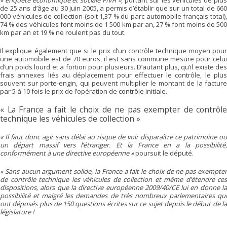
« enquête économique et sociale FIVA »
, portant sur les véhicules de plus
de 25 ans d’âge au 30 juin 2005, a permis d’établir que sur un total de 660
000 véhicules de collection (soit 1,37 % du parc automobile français total),
74 % des véhicules font moins de 1 500 km par an, 27 % font moins de 500
km par an et 19 % ne roulent pas du tout.
Il explique également que si le prix d’un contrôle technique moyen pour
une automobile est de 70 euros, il est sans commune mesure pour celui
d’un poids lourd et a fortiori pour plusieurs. D’autant plus, qu’il existe des
frais annexes liés au déplacement pour effectuer le contrôle, le plus
souvent sur porte-engin, qui peuvent multiplier le montant de la facture
par 5 à 10 fois le prix de l’opération de contrôle initiale.
« La France a fait le choix de ne pas exempter de contrôle
technique les véhicules de collection »
« Il faut donc agir sans délai au risque de voir disparaître ce patrimoine ou
un départ massif vers l’étranger. Et la France en a la possibilité,
conformément à une directive européenne »
poursuit le député.
« Sans aucun argument solide, la France a fait le choix de ne pas exempter
de contrôle technique les véhicules de collection et même d’étendre ces
dispositions, alors que la directive européenne 2009/40/CE lui en donne la
possibilité et malgré les demandes de très nombreux parlementaires qui
ont déposés plus de 150 questions écrites sur ce sujet depuis le début de la
législature !