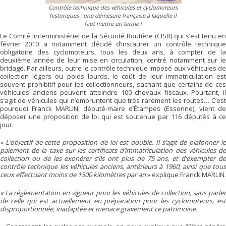
Contrôle technique des véhicules et cyclomoteurs
historiques : une démesure française à laquelle il
faut mettre un terme !
Le Comité Iinterministériel de la Sécurité Routière (CISR) qui s’est tenu en
février 2010 a notamment décidé d’instaurer un contrôle technique
obligatoire des cyclomoteurs, tous les deux ans, à compter de la
deuxième année de leur mise en circulation, centré notamment sur le
bridage. Par ailleurs, outre le contrôle technique imposé aux véhicules de
collection légers ou poids lourds, le coût de leur immatriculation est
souvent prohibitif pour les collectionneurs, sachant que certains de ces
véhicules anciens peuvent atteindre 100 chevaux fiscaux. Pourtant, il
s’agit de véhicules qui n’empruntent que très rarement les routes… C’est
pourquoi Franck MARLIN, député-maire d’Étampes (Essonne), vient de
déposer une proposition de loi qui est soutenue par 116 députés à ce
jour.
« L’objectif de cette proposition de loi est double. Il s’agit de plafonner le
paiement de la taxe sur les certificats d’immatriculation des véhicules de
collection ou de les exonérer s’ils ont plus de 75 ans, et d’exempter de
contrôle technique les véhicules anciens, antérieurs à 1960, ainsi que tous
ceux effectuant moins de 1500 kilomètres par an
» explique Franck MARLIN.
« La réglementation en vigueur pour les véhicules de collection, sans parler
de celle qui est actuellement en préparation pour les cyclomoteurs, est
disproportionnée, inadaptée et menace gravement ce patrimoine.