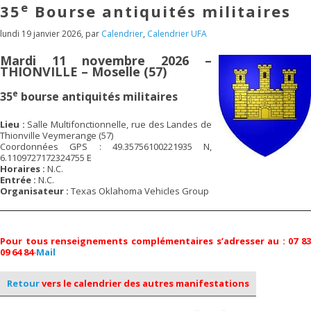
e
35
Bourse antiquités militaires
lundi 19 janvier 2026
,
par
Calendrier
,
Calendrier UFA
Mardi 11 novembre 2026 –
THIONVILLE – Moselle (57)
e
35
bourse antiquités militaires
Lieu :
Salle Multifonctionnelle, rue des Landes de
Thionville Veymerange (57)
Coordonnées GPS : 49.35756100221935 N,
6.1109727172324755 E
Horaires :
N.C.
Entrée :
N.C.
Organisateur :
Texas Oklahoma Vehicles Group
Pour tous renseignements complémentaires s’adresser au : 07 83
09 64 84
-
Mail
Retour
vers le calendrier des autres manifestations