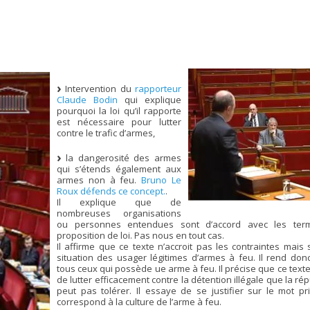
Intervention du
rapporteur
Claude Bodin
qui explique
pourquoi la loi qu’il rapporte
est nécessaire pour lutter
contre le trafic d’armes,
la dangerosité des armes
qui s’étends également aux
armes non à feu.
Bruno Le
Roux défends ce concept.
.
Il explique que de
nombreuses organisations
ou personnes entendues sont d’accord avec les ter
proposition de loi. Pas nous en tout cas.
Il affirme que ce texte n’accroit pas les contraintes mais 
situation des usager légitimes d’armes à feu. Il rend don
tous ceux qui possède ue arme à feu. Il précise que ce text
de lutter efficacement contre la détention illégale que la ré
peut pas tolérer. Il essaye de se justifier sur le mot pri
correspond à la culture de l’arme à feu.