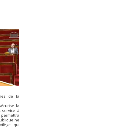
mes de la
sécurise la
c service à
e permettra
publique ne
vilège, qui