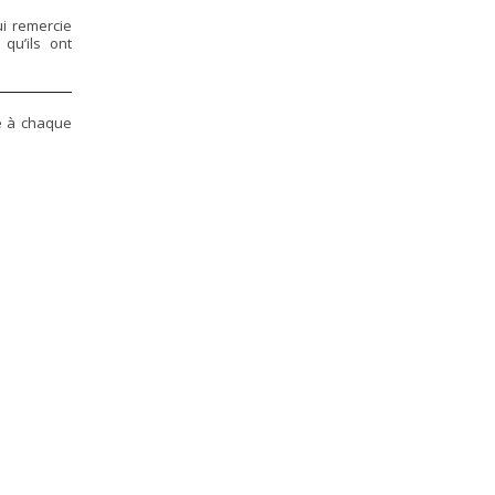
i remercie
qu’ils ont
e à chaque