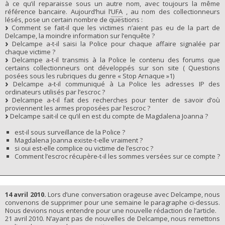
à ce qu’il reparaisse sous un autre nom, avec toujours la même
référence bancaire. Aujourd’hui l’
UFA
, au nom des collectionneurs
lésés, pose un certain nombre de questions :
Comment se fait-il que les victimes n’aient pas eu de la part de
Delcampe, la moindre information sur l’enquête ?
Delcampe a-t-il saisi la Police pour chaque affaire signalée par
chaque victime ?
Delcampe a-t-il transmis à la Police le contenu des forums que
certains collectionneurs ont développés sur son site ( Questions
posées sous les rubriques du genre « Stop Arnaque »1)
Delcampe a-t-il communiqué à La Police les adresses IP des
ordinateurs utilisés par l’escroc ?
Delcampe a-t-il fait des recherches pour tenter de savoir d’où
proviennent les armes proposées par l’escroc ?
Delcampe sait-il ce qu’il en est du compte de Magdalena Joanna ?
est-il sous surveillance de la Police ?
Magdalena Joanna existe-t-elle vraiment ?
si oui est-elle complice ou victime de l’escroc ?
Comment l’escroc récupère-t-il les sommes versées sur ce compte ?
14 avril 2010.
Lors d’une conversation orageuse avec Delcampe, nous
convenons de supprimer pour une semaine le paragraphe ci-dessus.
Nous devions nous entendre pour une nouvelle rédaction de l’article.
21 avril 2010. N’ayant pas de nouvelles de Delcampe, nous remettons