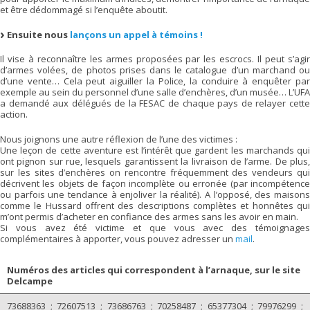
et être dédommagé si l’enquête aboutit.
Ensuite nous
lançons un appel à témoins !
Il vise à reconnaître les armes proposées par les escrocs. Il peut s’agir
d’armes volées, de photos prises dans le catalogue d’un marchand ou
d’une vente… Cela peut aiguiller la Police, la conduire à enquêter par
exemple au sein du personnel d’une salle d’enchères, d’un musée… L’UFA
a demandé aux délégués de la FESAC de chaque pays de relayer cette
action.
Nous joignons une autre réflexion de l’une des victimes :
Une leçon de cette aventure est l’intérêt que gardent les marchands qui
ont pignon sur rue, lesquels garantissent la livraison de l’arme. De plus,
sur les sites d’enchères on rencontre fréquemment des vendeurs qui
décrivent les objets de façon incomplète ou erronée (par incompétence
ou parfois une tendance à enjoliver la réalité). A l’opposé, des maisons
comme le Hussard offrent des descriptions complètes et honnêtes qui
m’ont permis d’acheter en confiance des armes sans les avoir en main.
Si vous avez été victime et que vous avec des témoignages
complémentaires à apporter, vous pouvez adresser un
mail
.
Numéros des articles qui correspondent à l’arnaque, sur le site
Delcampe
73688363 ; 72607513 ; 73686763 ; 70258487 ; 65377304 ; 79976299 ;