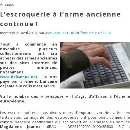
Arnaque
L’escroquerie à l’arme ancienne
continue !
mercredi 21 avril 2010
,
par
Jean-Jacques BUIGNE fondateur de l’UFA
Tout a commencé en
novembre, plusieurs
collectionneurs ont cru
acheter des armes anciennes
sur des sites Internet de
petites annonces,
notamment
www.delcampe.net.
Ils ont
payé par virement bancaire
et jamais le colis n’est arrivé.
Vu le nombre des
« arnaqués »
il s’agit d’affaires à l’échell
européenne.
Les escrocs opèrent sous divers noms d’emprunt avec des adresses
fantaisistes. La majorité des escroqueries ont pour point commun le
compte bancaire destinataire qui est ouvert en Allemagne au nom de
Magdalena Joanna
. (IBAN : DE26100700240190483800 BIC 