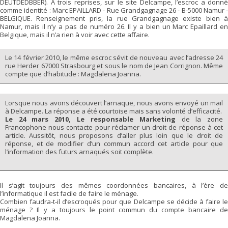
DEUTDEDBBER). A trois reprises, sur le site Delcampe, l’escroc a donné
comme identité : Marc EPAILLARD - Rue Grandgagnage 26 - B-5000 Namur -
BELGIQUE. Renseignement pris, la rue Grandgagnage existe bien à
Namur, mais il n’y a pas de numéro 26. Il y a bien un Marc Epaillard en
Belgique, mais il n’a rien à voir avec cette affaire.
Le 14 février 2010, le même escroc sévit de nouveau avec l’adresse 24
rue Herder 67000 Strasbourg et sous le nom de Jean Corrignon. Même
compte que d’habitude : Magdalena Joanna.
Lorsque nous avons découvert l’arnaque, nous avons envoyé un mail
à Delcampe. La réponse a été courtoise mais sans volonté d’efficacité.
Le 24 mars 2010, Le responsable Marketing
de la zone
Francophone nous contacte pour réclamer un droit de réponse à cet
article. Aussitôt, nous proposons d’aller plus loin que le droit de
réponse, et de modifier d’un commun accord cet article pour que
l’information des futurs arnaqués soit complète.
Il s’agit toujours des mêmes coordonnées bancaires, à l’ère de
l’informatique il est facile de faire le ménage.
Combien faudra-t-il d’escroqués pour que Delcampe se décide à faire le
ménage ? Il y a toujours le point commun du compte bancaire de
Magdalena Joanna.