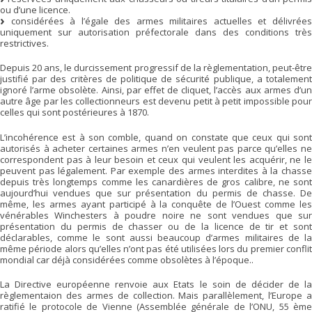
ou d’une licence.
considérées à l’égale des armes militaires actuelles et délivrées
uniquement sur autorisation préfectorale dans des conditions très
restrictives.
Depuis 20 ans, le durcissement progressif de la règlementation, peut-être
justifié par des critères de politique de sécurité publique, a totalement
ignoré l’arme obsolète. Ainsi, par effet de cliquet, l’accès aux armes d’un
autre âge par les collectionneurs est devenu petit à petit impossible pour
celles qui sont postérieures à 1870.
L’incohérence est à son comble, quand on constate que ceux qui sont
autorisés à acheter certaines armes n’en veulent pas parce qu’elles ne
correspondent pas à leur besoin et ceux qui veulent les acquérir, ne le
peuvent pas légalement. Par exemple des armes interdites à la chasse
depuis très longtemps comme les canardières de gros calibre, ne sont
aujourd’hui vendues que sur présentation du permis de chasse. De
même, les armes ayant participé à la conquête de l’Ouest comme les
vénérables Winchesters à poudre noire ne sont vendues que sur
présentation du permis de chasser ou de la licence de tir et sont
déclarables, comme le sont aussi beaucoup d’armes militaires de la
même période alors qu’elles n’ont pas été utilisées lors du premier conflit
mondial car déjà considérées comme obsolètes à l’époque..
La Directive européenne renvoie aux Etats le soin de décider de la
règlementaion des armes de collection. Mais parallèlement, l’Europe a
ratifié le protocole de Vienne (Assemblée générale de l’ONU, 55 ème