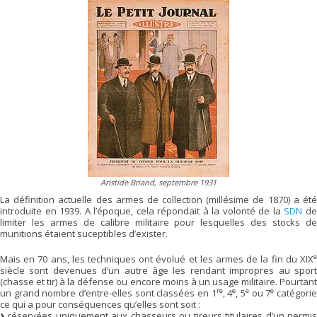
Aristide Briand, septembre 1931
La définition actuelle des armes de collection (millésime de 1870) a été
introduite en 1939. A l’époque, cela répondait à la volonté de la
SDN
d
limiter les armes de calibre militaire pour lesquelles des stocks de
munitions étaient suceptibles d’exister.
e
Mais en 70 ans, les techniques ont évolué et les armes de la fin du XIX
siècle sont devenues d’un autre âge les rendant impropres au sport
(chasse et tir) à la défense ou encore moins à un usage militaire. Pourtant
re
e
e
e
un grand nombre d’entre-elles sont classées en 1
, 4
, 5
ou 7
catégori
ce qui a pour conséquences qu’elles sont soit :
réservées uniquement aux chasseurs ou tireurs titulaires d’un permis