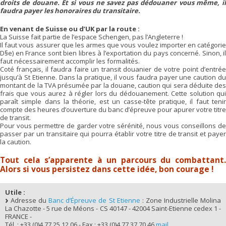
droits de douane. Et si vous ne savez pas dédouaner vous même, il
faudra payer les honoraires du transitaire.
En venant de Suisse ou d’UK par la route :
La Suisse fait partie de l’espace Schengen, pas l’Angleterre !
Il faut vous assurer que les armes que vous voulez importer en catégorie
D§e) en France sont bien libres à l’exportation du pays concerné. Sinon, il
faut nécessairement accomplir les formalités.
Coté français, il faudra faire un transit douanier de votre point d’entrée
jusqu’à St Etienne. Dans la pratique, il vous faudra payer une caution du
montant de la TVA présumée par la douane, caution qui sera déduite des
frais que vous aurez à régler lors du dédouanement. Cette solution qui
paraît simple dans la théorie, est un casse-tête pratique, il faut tenir
compte des heures d’ouverture du banc d’épreuve pour apurer votre titre
de transit.
Pour vous permettre de garder votre sérénité, nous vous conseillons de
passer par un transitaire qui pourra établir votre titre de transit et payer
la caution.
Tout cela s’apparente à un parcours du combattant.
Alors si vous persistez dans cette idée, bon courage !
Utile :
Adresse du
Banc d’Épreuve de St Etienne
: Zone Industrielle Molina
La Chazotte - 5 rue de Méons - CS 40147 - 42004 Saint-Etienne cedex 1 -
FRANCE -
Tél. : +33 (0)4 77 25 12 06 - Fax : +33 (0)4 77 37 70 46
mail