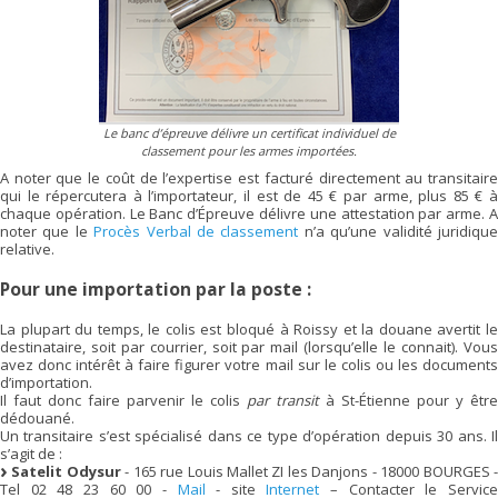
Le banc d’épreuve délivre un certificat individuel de
classement pour les armes importées.
A noter que le coût de l’expertise est facturé directement au transitaire
qui le répercutera à l’importateur, il est de 45 € par arme, plus 85 € à
chaque opération. Le Banc d’Épreuve délivre une attestation par arme. A
noter que le
Procès Verbal de classement
n’a qu’une validité juridiqu
relative.
Pour une importation par la poste :
La plupart du temps, le colis est bloqué à Roissy et la douane avertit le
destinataire, soit par courrier, soit par mail (lorsqu’elle le connait). Vous
avez donc intérêt à faire figurer votre mail sur le colis ou les documents
d’importation.
Il faut donc faire parvenir le colis
par transit
à St-Étienne pour y être
dédouané.
Un transitaire s’est spécialisé dans ce type d’opération depuis 30 ans. Il
s’agit de :
Satelit Odysur
- 165 rue Louis Mallet ZI les Danjons - 18000 BOURGES 
Tel 02 48 23 60 00 -
Mail
- site
Internet
– Contacter le Servic