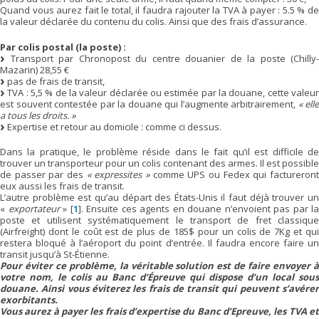
Quand vous aurez fait le total, il faudra rajouter la TVA à payer : 5.5 % de
la valeur déclarée du contenu du colis. Ainsi que des frais d’assurance.
Par colis postal (la poste) :
Transport par Chronopost du centre douanier de la poste (Chilly-
Mazarin) 28,55 €
pas de frais de transit,
TVA : 5,5 % de la valeur déclarée ou estimée par la douane, cette valeur
est souvent contestée par la douane qui l’augmente arbitrairement,
« elle
a tous les droits. »
Expertise et retour au domicile : comme ci dessus.
Dans la pratique, le problème réside dans le fait qu’il est difficile de
trouver un transporteur pour un colis contenant des armes. Il est possible
de passer par des
« expressites »
comme UPS ou Fedex qui factureron
eux aussi les frais de transit.
L’autre problème est qu’au départ des États-Unis il faut déjà trouver un
«
exportateur
»
[
1
]
. Ensuite ces agents en douane n’envoient pas par la
poste et utilisent systématiquement le transport de fret classique
(Airfreight) dont le coût est de plus de 185$ pour un colis de 7Kg et qui
restera bloqué à l’aéroport du point d’entrée. Il faudra encore faire un
transit jusqu’à St-Étienne.
Pour éviter ce problème, la véritable solution est de faire envoyer à
votre nom, le colis au Banc d’Épreuve qui dispose d’un local sous
douane. Ainsi vous éviterez les frais de transit qui peuvent s’avérer
exorbitants.
Vous aurez à payer les frais d’expertise du Banc d’Epreuve, les TVA et