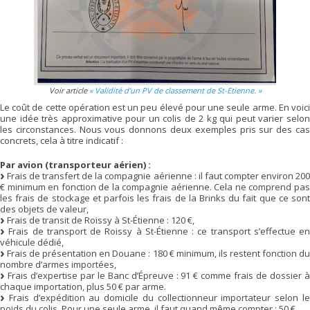
Voir article
« Validité d’un PV de classement de St-Etienne. »
Le coût de cette opération est un peu élevé pour une seule arme. En voici
une idée très approximative pour un colis de 2 kg qui peut varier selon
les circonstances. Nous vous donnons deux exemples pris sur des cas
concrets, cela à titre indicatif :
Par avion (transporteur aérien) :
Frais de transfert de la compagnie aérienne : il faut compter environ 200
€ minimum en fonction de la compagnie aérienne. Cela ne comprend pas
les frais de stockage et parfois les frais de la Brinks du fait que ce sont
des objets de valeur,
Frais de transit de Roissy à St-Étienne : 120 €,
Frais de transport de Roissy à St-Étienne : ce transport s’effectue en
véhicule dédié,
Frais de présentation en Douane : 180 € minimum, ils restent fonction du
nombre d’armes importées,
Frais d’expertise par le Banc d’Épreuve : 91 € comme frais de dossier à
chaque importation, plus 50 € par arme.
Frais d’expédition au domicile du collectionneur importateur selon le
poids du colis. Pour une seule arme, il faut quand même compter : 50 €,