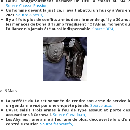
Faut-il obligatoirement déclarer un fusil à chiens au SIA ?
Source Chasse Passion,
Un homme devant la justice, il avait abattu un husky à Vars en
2023.
Source Alpes 1,
Il y a 4 fois plus de conflits armés dans le monde qu’il y a 30 ans :
les menaces de Donald Trump fragilisent l’OTAN au moment où
l’Alliance n’a jamais été aussi indispensable.
Source BFM,
19 Mars :
La préfète du Loiret sommée de rendre son arme de service à
un gendarme visé par une enquête pénale.
Source actu,
L’ASFC saisit trois armes à feu de type assaut et porte des
accusations à Cornwall.
Source Canada.ca,
Les Abymes : une arme à feu, une de plus, découverte lors d’un
contrôle routier.
Source franceinfo,