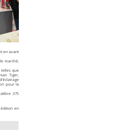
it en avant
 le marché,
 telles que
nian Tiger,
d’éclairage
on pour la
alibre .375
édition en