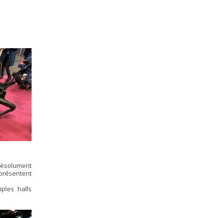
résolument
 présentent
iples halls