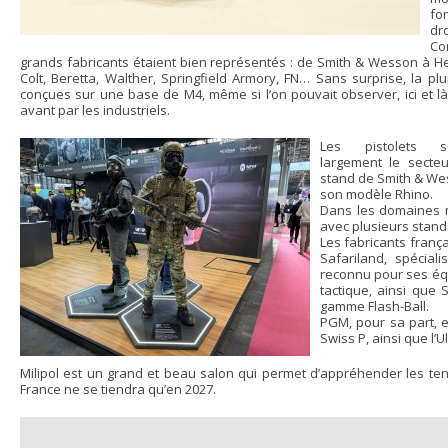
fo
dr
Co
grands fabricants étaient bien représentés : de Smith & Wesson à He
Colt, Beretta, Walther, Springfield Armory, FN… Sans surprise, la p
conçues sur une base de M4, même si l’on pouvait observer, ici et l
avant par les industriels.
Les pistolets se
largement le secte
stand de Smith & Wes
son modèle Rhino.
Dans les domaines m
avec plusieurs stand
Les fabricants franç
Safariland, spécial
reconnu pour ses équ
tactique, ainsi que
gamme Flash-Ball.
PGM, pour sa part, ex
Swiss P, ainsi que l’U
Milipol est un grand et beau salon qui permet d’appréhender les t
France ne se tiendra qu’en 2027.