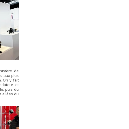
inistère de
es aux plus
. On y fait
ndateur et
e, puis du
s allées du