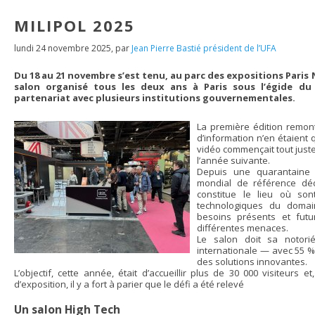
MILIPOL 2025
lundi 24 novembre 2025
,
par
Jean Pierre Bastié président de l’UFA
Du 18 au 21 novembre s’est tenu, au parc des expositions Paris No
salon organisé tous les deux ans à Paris sous l’égide du m
partenariat avec plusieurs institutions gouvernementales.
La première édition remon
d’information n’en étaient 
vidéo commençait tout juste
l’année suivante.
Depuis une quarantaine d
mondial de référence dédi
constitue le lieu où son
technologiques du domai
besoins présents et futur
différentes menaces.
Le salon doit sa notori
internationale — avec 55 %
des solutions innovantes.
L’objectif, cette année, était d’accueillir plus de 30 000 visiteur
d’exposition, il y a fort à parier que le défi a été relevé
Un salon High Tech