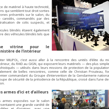
ce de matériel à haute technicité,
ons qui semblent tout droit sorties
drones présentés sur le salon, du
 de canidés, commandés par des
alisation de colis suspects, et
cules blindés étaient également
re des véhicules blindés tels que
ne vitrine pour le
nistère de l’intérieur
siter MILIPOL, c’est aussi aller à la rencontre des unités d’élite du m
Intérieur, du RAID au GIGN, qui exposent leurs matériels — des plus simpl
phistiqués — utilisés dans leurs missions de protection de la population
alement de belles rencontres, comme celle de Christian Prouteau, fo
emier commandant du Groupe d’intervention de la Gendarmerie national
oupe de sécurité de la présidence de la République, croisé dans l’une de
lon.
s armes d’ici et d’ailleurs
s armes exposées sur le salon
ésentaient une grande variété de
dèles et d’origines, avec une