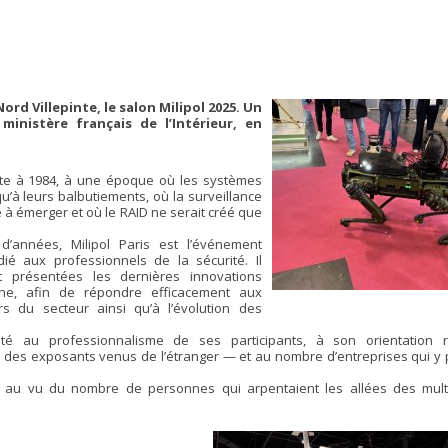
rd Villepinte, le salon Milipol 2025. Un
inistère français de l’Intérieur, en
te à 1984, à une époque où les systèmes
qu’à leurs balbutiements, où la surveillance
 à émerger et où le RAID ne serait créé que
’années, Milipol Paris est l’événement
é aux professionnels de la sécurité. Il
t présentées les dernières innovations
ne, afin de répondre efficacement aux
s du secteur ainsi qu’à l’évolution des
été au professionnalisme de ses participants, à son orientation 
 des exposants venus de l’étranger — et au nombre d’entreprises qui y
s et, au vu du nombre de personnes qui arpentaient les allées des mult