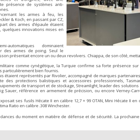
rte présence de systèmes anti-
ones.
ncernant les armes à feu, les
ckler & Koch, en passant par CZ,
lupart des armes d’épaule étaient
à, quelques innovations mises en
mi-automatiques dominaient
ur des armes de poing. Seul le
son présentait encore un ou deux revolvers. Chiappa, de son côté, metta
ilitaire comme cynégétique, la Turquie confirme sa forte présence sur
s particulièrement bien fournis.
ais étaient représentés par Rivolier, accompagné de marques partenaires
iste des protections balistiques et accessoires professionnels, Tasma
ipements de transport et de stockage, Streamlight, leader des solutions 
 Sig Sauer, référence en armement de précision, ou encore Verney-Carr
posait ses fusils Hécate II en calibre 12,7 × 99 OTAN, Mini Hécate II en c
ltima Ratio en calibre .308 Winchester.
endances du moment en matière de défense et de sécurité. La prochaine 