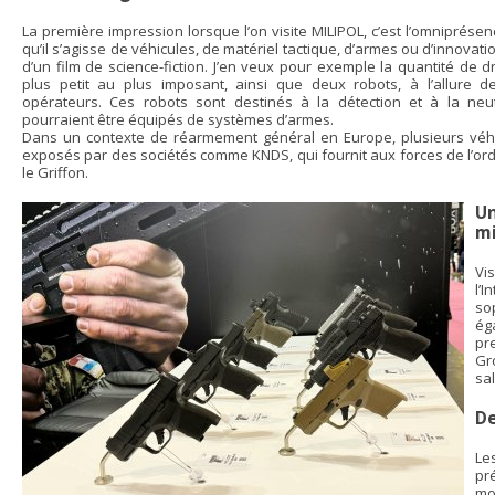
La première impression lorsque l’on visite MILIPOL, c’est l’omniprésen
qu’il s’agisse de véhicules, de matériel tactique, d’armes ou d’innovati
d’un film de science-fiction. J’en veux pour exemple la quantité de 
plus petit au plus imposant, ainsi que deux robots, à l’allure
opérateurs. Ces robots sont destinés à la détection et à la neutr
pourraient être équipés de systèmes d’armes.
Dans un contexte de réarmement général en Europe, plusieurs véhi
exposés par des sociétés comme KNDS, qui fournit aux forces de l’ord
le Griffon.
U
mi
Vi
l’
so
ég
pr
Gr
sa
De
Le
pr
mo