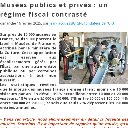
Musées publics et privés : un
régime fiscal contrasté
dimanche 16 février 2025
,
par
Jean-Jacques BUIGNE fondateur de l’UFA
Sur près de 10 000 musées en
France, seuls 1 300 portent le
label « Musées de France »,
attribué par le ministère de
la Culture. Cette appellation
est réservée aux
établissements gérés par
l’État, par une autre entité
publique ou par certaines
associations à but non
lucratif.
Les statistiques révèlent
que la moitié des musées français enregistrent moins de 10 000
visiteurs par an. En détail, 19 % accueillent entre 10 000 et 20 000
visiteurs, 18 % entre 20 000 et 50 000, 7 % entre 50 000 et 100 000, 4 %
entre 100 000 et 250 000, tandis que seuls 2 % dépassent les 250 000
entrées annuelles.
Dans cet article, nous allons examiner en détail la fiscalité de
musées. Toutefois, il est important de rappeler qu’un musée, qu’il