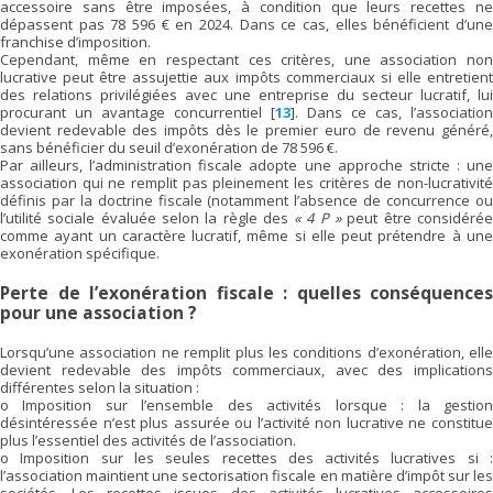
accessoire sans être imposées, à condition que leurs recettes ne
dépassent pas 78 596 € en 2024. Dans ce cas, elles bénéficient d’une
franchise d’imposition.
Cependant, même en respectant ces critères, une association non
lucrative peut être assujettie aux impôts commerciaux si elle entretient
des relations privilégiées avec une entreprise du secteur lucratif, lui
procurant un avantage concurrentiel
[
13
]
. Dans ce cas, l’association
devient redevable des impôts dès le premier euro de revenu généré,
sans bénéficier du seuil d’exonération de 78 596 €.
Par ailleurs, l’administration fiscale adopte une approche stricte : une
association qui ne remplit pas pleinement les critères de non-lucrativité
définis par la doctrine fiscale (notamment l’absence de concurrence ou
l’utilité sociale évaluée selon la règle des
« 4 P »
peut être considéré
comme ayant un caractère lucratif, même si elle peut prétendre à une
exonération spécifique.
Perte de l’exonération fiscale : quelles conséquences
pour une association ?
Lorsqu’une association ne remplit plus les conditions d’exonération, elle
devient redevable des impôts commerciaux, avec des implications
différentes selon la situation :
o Imposition sur l’ensemble des activités lorsque : la gestion
désintéressée n’est plus assurée ou l’activité non lucrative ne constitue
plus l’essentiel des activités de l’association.
o Imposition sur les seules recettes des activités lucratives si :
l’association maintient une sectorisation fiscale en matière d’impôt sur les
sociétés. Les recettes issues des activités lucratives accessoires