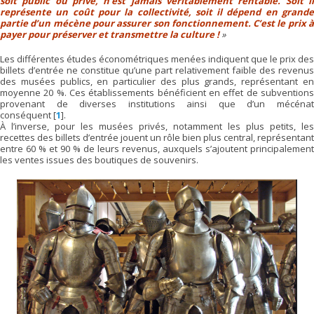
soit public ou privé, n’est jamais véritablement rentable. Soit il
représente un coût pour la collectivité, soit il dépend en grande
partie d’un mécène pour assurer son fonctionnement. C’est le prix à
payer pour préserver et transmettre la culture !
Les différentes études économétriques menées indiquent que le prix des
billets d’entrée ne constitue qu’une part relativement faible des revenus
des musées publics, en particulier des plus grands, représentant en
moyenne 20 %. Ces établissements bénéficient en effet de subventions
provenant de diverses institutions ainsi que d’un mécénat
conséquent
[
1
]
.
À l’inverse, pour les musées privés, notamment les plus petits, les
recettes des billets d’entrée jouent un rôle bien plus central, représentant
entre 60 % et 90 % de leurs revenus, auxquels s’ajoutent principalement
les ventes issues des boutiques de souvenirs.