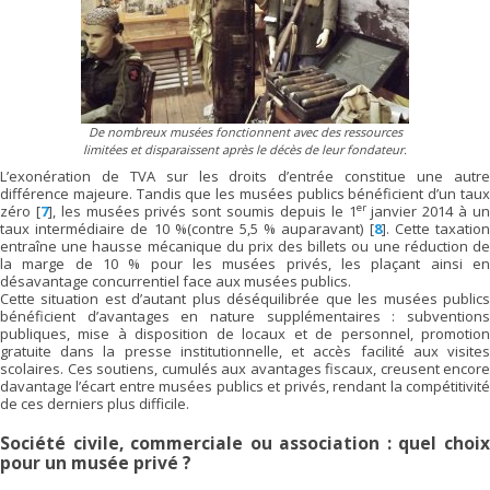
De nombreux musées fonctionnent avec des ressources
limitées et disparaissent après le décès de leur fondateur.
L’exonération de TVA sur les droits d’entrée constitue une autre
différence majeure. Tandis que les musées publics bénéficient d’un taux
er
zéro
[
7
]
, les musées privés sont soumis depuis le 1
janvier 2014 à u
taux intermédiaire de 10 %(contre 5,5 % auparavant)
[
8
]
. Cette taxatio
entraîne une hausse mécanique du prix des billets ou une réduction de
la marge de 10 % pour les musées privés, les plaçant ainsi en
désavantage concurrentiel face aux musées publics.
Cette situation est d’autant plus déséquilibrée que les musées publics
bénéficient d’avantages en nature supplémentaires : subventions
publiques, mise à disposition de locaux et de personnel, promotion
gratuite dans la presse institutionnelle, et accès facilité aux visites
scolaires. Ces soutiens, cumulés aux avantages fiscaux, creusent encore
davantage l’écart entre musées publics et privés, rendant la compétitivité
de ces derniers plus difficile.
Société civile, commerciale ou association : quel choix
pour un musée privé ?