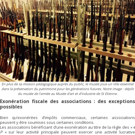
En plus de sa mission pédagogique auprès du public, le musée joue un rôle essentiel
dans la préservation du patrimoine pour les générations futures. Notre image : dépôt
du musée de l’armée au Musée d’art et d’industrie de St Etienne.
Exonération fiscale des associations : des exceptions
possibles
Bien qu’exonérées d’impôts commerciaux, certaines associations
peuvent y être soumises sous certaines conditions.
Les associations bénéficiant d’une exonération au titre de la règle des
« 
P »
sur leur activité principale peuvent exercer une activité lucrative