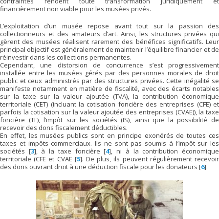
contraintes rendent toute transformation juridiquement et
financièrement non viable pour les musées privés.
L’exploitation d’un musée repose avant tout sur la passion des
collectionneurs et des amateurs d’art. Ainsi, les structures privées qui
gèrent des musées réalisent rarement des bénéfices significatifs. Leur
principal objectif est généralement de maintenir l’équilibre financier et de
réinvestir dans les collections permanentes.
Cependant, une distorsion de concurrence s’est progressivement
installée entre les musées gérés par des personnes morales de droit
public et ceux administrés par des structures privées. Cette inégalité se
manifeste notamment en matière de fiscalité, avec des écarts notables
sur la taxe sur la valeur ajoutée (TVA), la contribution économique
territoriale (CET) (incluant la cotisation foncière des entreprises (CFE) et
parfois la cotisation sur la valeur ajoutée des entreprises (CVAE)), la taxe
foncière (TF), l’impôt sur les sociétés (IS), ainsi que la possibilité de
recevoir des dons fiscalement déductibles.
En effet, les musées publics sont en principe exonérés de toutes ces
taxes et impôts commerciaux. Ils ne sont pas soumis à l’impôt sur les
sociétés
[
3
]
, à la taxe foncière
[
4
]
, ni à la contribution économiqu
territoriale (CFE et CVAE
[
5
]
. De plus, ils peuvent régulièrement recevoi
des dons ouvrant droit à une déduction fiscale pour les donateurs
[
6
]
.