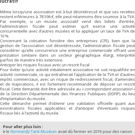
lucratif
Même lorsqu’une association est à but désintéressé et que ses recettes
restent inférieures à 78 596 €, elle peut néanmoins être soumise à la TVA.
Par exemple, si un musée associatif vend des billets d’entrée,
l’administration fiscale peut estimer qu’il exerce une activité
concurrentielle avec d’autres musées et lui appliquer un taux de TVA de
10 %.
Concernant la cotisation foncière des entreprises (CFE), bien que la
gestion de l’association soit désintéressée, l’administration fiscale peut
considérer qu’elle concurrence une entreprise commerciale offrant une
prestation similaire dans un secteur géographique élargi, interprété
parfois de manière très extensive.
Anticiper les risques fiscaux avec un rescrit fiscal
Pour éviter qu’une activité initialement associative ne soit requalifiée en
activité commerciale, ce qui entraînerait l’application de la TVA et d’autres
impôts commerciaux, avec un risque de redressement fiscal, d’amendes
et de majorations, il est fortement recommandé de déposer un rescrit
fiscal. Cette demande doit être adressée au
« correspondant association 
de la Direction Départementale des Finances Publiques (DDFIP) du lieu
d’implantation du musée.
Cette démarche permet d’obtenir une validation officielle quant aux
exonérations fiscales applicables et d’anticiper d’éventuels risques
fiscaux liés à l’activité du musée.
Pour aller plus loin :
le
Normandy Tank Muséum
avait dû fermer en 2016 pour des raison