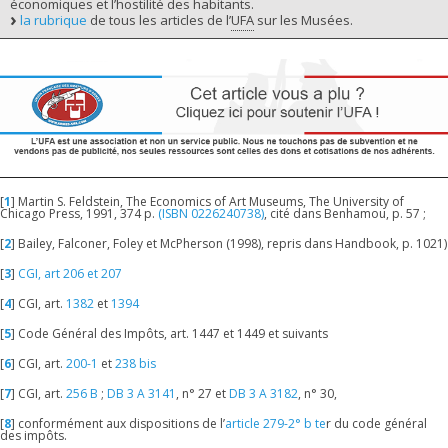
économiques et l’hostilité des habitants.
la rubrique
de tous les articles de l’
UFA
sur les Musées.
[
1
]
Martin S. Feldstein, The Economics of Art Museums, The University of
Chicago Press,‎ 1991, 374 p.
(ISBN 0226240738)
, cité dans Benhamou, p. 57 ;
[
2
]
Bailey, Falconer, Foley et McPherson (1998), repris dans Handbook, p. 1021)
[
3
]
CGI, art 206 et 207
[
4
]
CGI, art.
1382
et
1394
[
5
]
Code Général des Impôts, art. 1447 et 1449 et suivants
[
6
]
CGI, art.
200-1
et
238 bis
[
7
]
CGI, art.
256 B
;
DB 3 A 3141
, n° 27 et
DB 3 A 3182
, n° 30,
[
8
]
conformément aux dispositions de l’
article 279-2° b te
r du code général
des impôts.