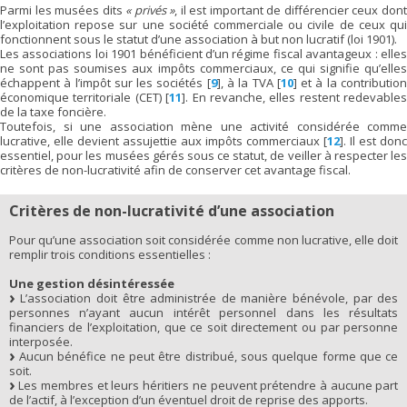
Parmi les musées dits
« privés »
, il est important de différencier ceux don
l’exploitation repose sur une société commerciale ou civile de ceux qui
fonctionnent sous le statut d’une association à but non lucratif (loi 1901).
Les associations loi 1901 bénéficient d’un régime fiscal avantageux : elles
ne sont pas soumises aux impôts commerciaux, ce qui signifie qu’elles
échappent à l’impôt sur les sociétés
[
9
]
, à la TVA
[
10
]
et à la contributio
économique territoriale (CET)
[
11
]
. En revanche, elles restent redevables
de la taxe foncière.
Toutefois, si une association mène une activité considérée comme
lucrative, elle devient assujettie aux impôts commerciaux
[
12
]
. Il est donc
essentiel, pour les musées gérés sous ce statut, de veiller à respecter les
critères de non-lucrativité afin de conserver cet avantage fiscal.
Critères de non-lucrativité d’une association
Pour qu’une association soit considérée comme non lucrative, elle doit
remplir trois conditions essentielles :
Une gestion désintéressée
L’association doit être administrée de manière bénévole, par des
personnes n’ayant aucun intérêt personnel dans les résultats
financiers de l’exploitation, que ce soit directement ou par personne
interposée.
Aucun bénéfice ne peut être distribué, sous quelque forme que ce
soit.
Les membres et leurs héritiers ne peuvent prétendre à aucune part
de l’actif, à l’exception d’un éventuel droit de reprise des apports.