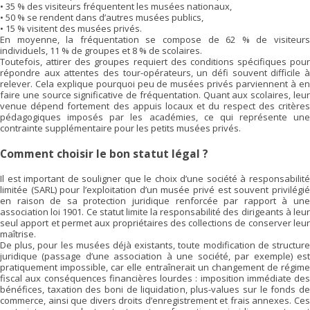
• 35 % des visiteurs fréquentent les musées nationaux,
• 50 % se rendent dans d’autres musées publics,
• 15 % visitent des musées privés.
En moyenne, la fréquentation se compose de 62 % de visiteurs
individuels, 11 % de groupes et 8 % de scolaires.
Toutefois, attirer des groupes requiert des conditions spécifiques pour
répondre aux attentes des tour-opérateurs, un défi souvent difficile à
relever. Cela explique pourquoi peu de musées privés parviennent à en
faire une source significative de fréquentation. Quant aux scolaires, leur
venue dépend fortement des appuis locaux et du respect des critères
pédagogiques imposés par les académies, ce qui représente une
contrainte supplémentaire pour les petits musées privés.
Comment choisir le bon statut légal ?
Il est important de souligner que le choix d’une société à responsabilité
limitée (SARL) pour l’exploitation d’un musée privé est souvent privilégié
en raison de sa protection juridique renforcée par rapport à une
association loi 1901. Ce statut limite la responsabilité des dirigeants à leur
seul apport et permet aux propriétaires des collections de conserver leur
maîtrise.
De plus, pour les musées déjà existants, toute modification de structure
juridique (passage d’une association à une société, par exemple) est
pratiquement impossible, car elle entraînerait un changement de régime
fiscal aux conséquences financières lourdes : imposition immédiate des
bénéfices, taxation des boni de liquidation, plus-values sur le fonds de
commerce, ainsi que divers droits d’enregistrement et frais annexes. Ces