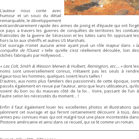
L’auteur nous conte avec
humour et un souci du détail
remarquable, le développement
extraordinairement rapide des armes de poing et d’épaule qui ont forgé
ce pays a travers les guerres de conquêtes de territoires les combats
fratricides de la guerre de Sécession et les luttes sans fin opposant les
hors la loi aux shériffs et autres US Marshals.
Cet ouvrage n’omet aucune arme ayant joué un rôle majeur dans
« la
conquête de l’Ouest »
telle qu’elle s’est réellement déroulée, loin des
clichés fabriqués par Hollywood…
« Les Colt, Smith & Wesson Merwin & Hulbert, Remington, etc.… »
dont le
noms sont universellement connus, n’étaient pas les seuls à rendre
égaux tous les hommes, quelques soient leurs tailles !
D’autres, aux noms plus familiers des passionnés de cette époque, sont
passés également en revue par l’auteur, ainsi que leurs utilisateurs, qu’ils
soient du bon ou du mauvais côté de la loi… Voire, passant de l’un à
l’autre selon les nécessités du moment… !
Enfin il faut également louer les excellentes photos et illustrations qui
jalonnent cet ouvrage et qui feront certainement découvrir à tous, des
armes peu connues mais qui ont malgré tout une place incontestée dans
l’histoire américaine et ainsi dans ce recueil, qui se lit comme un roman.