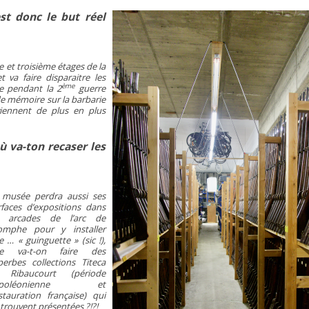
st donc le but réel
e et troisième étages de la
 va faire disparaitre les
ème
e pendant la 2
guerre
 de mémoire sur la barbarie
iennent de plus en plus
ù va-ton recaser les
 musée perdra aussi ses
rfaces d’expositions dans
s arcades de l’arc de
iomphe pour y installer
e …
« guinguette »
(sic !),
e va-t-on faire des
perbes collections Titeca
 Ribaucourt (période
apoléonienne et
stauration française) qui
 trouvent présentées ?!?!