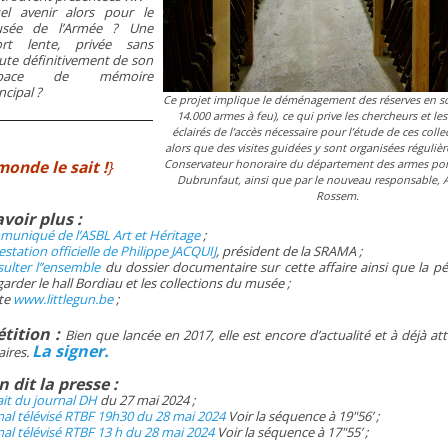
el avenir alors pour le
sée de l’Armée ? Une
rt lente, privée sans
ute définitivement de son
space de mémoire
ncipal ?
Ce projet implique le déménagement des réserves en s
14.000 armes à feu), ce qui prive les chercheurs et l
éclairés de l’accès nécessaire pour l’étude de ces collec
alors que des visites guidées y sont organisées réguliè
monde le sait !
}
Conservateur honoraire du département des armes port
Dubrunfaut, ainsi que par le nouveau responsable, 
Rossem.
voir plus :
uniqué de l’ASBL Art et Héritage
;
estation officielle de Philippe JACQUIJ
, président de la SRAMA ;
ulter l’’ensemble
du dossier documentaire sur cette affaire ainsi que la pé
arder le hall Bordiau et les collections du musée ;
ite
www.littlegun.be
;
étition :
Bien que lancée en 2017, elle est encore d’actualité et à déjà at
La signer.
aires.
 dit la presse :
ait du journal DH
du 27 mai 2024 ;
nal télévisé RTBF 19h30 du 28 mai 2024
Voir la séquence à 19"56’ ;
nal télévisé RTBF 13 h du 28 mai 2024
Voir la séquence à 17"55’ ;