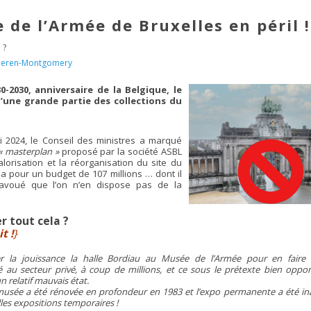
 de l’Armée de Bruxelles en péril !
 ?
rvueren-Montgomery
-2030, anniversaire de la Belgique, le
’une grande partie des collections du
 2024, le Conseil des ministres a marqué
« masterplan »
proposé par la société ASBL
alorisation et la réorganisation du site du
la pour un budget de 107 millions … dont il
 avoué que l’on n’en dispose pas de la
 tout cela ?
t !
}
rer la jouissance la halle Bordiau au Musée de l’Armée pour en faire
é au secteur privé, à coup de millions, et ce sous le prétexte bien oppo
 relatif mauvais état.
 du musée a été rénovée en profondeur en 1983 et l’expo permanente a été i
les expositions temporaires !