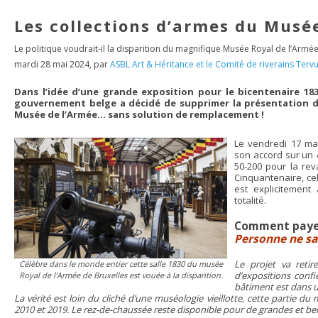
Les collections d’armes du Musée
Le politique voudrait-il la disparition du magnifique Musée Royal de l’Armée
mardi 28 mai 2024
,
par
ASBL Art & Héritance et le Comité de riverains Te
Dans l’idée d’une grande exposition pour le bicentenaire 1830
gouvernement belge a décidé de supprimer la présentation d
Musée de l’Armée… sans solution de remplacement !
Le vendredi 17 mai
son accord sur un
50-200 pour la rev
Cinquantenaire, ce
est explicitement
totalité.
Comment payer
Personne ne sai
Le projet va reti
Célèbre dans le monde entier cette salle 1830 du musée
d’expositions confi
Royal de l’Armée de Bruxelles est vouée à la disparition.
bâtiment est dans un
La vérité est loin du cliché d’une muséologie vieillotte, cette partie
2010 et 2019. Le rez-de-chaussée reste disponible pour de grandes et bel