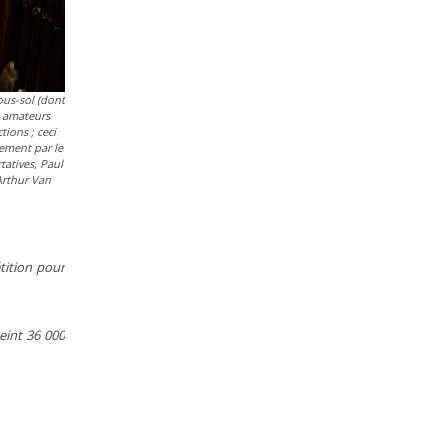
ous-sol (dont
es amateurs
tions ; ceci
rement par le
atives, Paul
Arthur Van
tition pour
teint 36 000