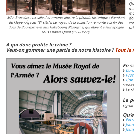
Qu
mu
mo
MRA Bruxelles : La salle des armures illustre la période historique s’étendant
do
e
du Moyen Âge au 18
siècle. Le noyau de la collection remonte à la fin des
e
ducs de Bourgogne et aux Habsbourg d’Espagne, qui étaient à leur apogée
pri
sous Charles Quint (1500-1558).
A qui donc profite le crime ?
Veut-on gommer une partie de notre histoire ?
Tout le 
En sa
Comm
Prot
Cons
sauveg
Le s
La p
signat
Qu’en
Extr
Jour
Jour