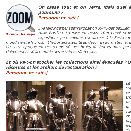
On casse tout et on verra. Mais quel e
poursuivi ?
Personne ne sait !
Il va falloir déménager l’exposition 39/45 des deuxièm
Halle Bordiau. La mise en œuvre d’un pareil projet
expositions permanentes consacrées à la Résistanc
mondiale et à la Shoah. Elle portera atteinte au devoir d’information et
de cette époque en ces temps où des bruits de bottes nous parv
clairement et où la montée des extrêmes s’intensifie.
Et où va-t-on stocker les collections ainsi évacuées ? O
réserves et les ateliers de restauration ?
Personne ne sait !
}
Le
su
le
tr
un
qu
su
et
n
Re
s’y