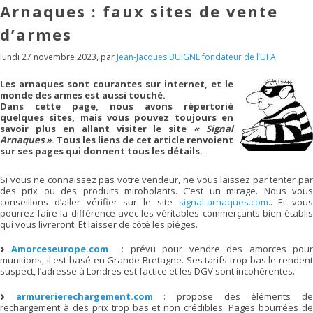
Arnaques : faux sites de vente
d’armes
lundi 27 novembre 2023
,
par
Jean-Jacques BUIGNE fondateur de l’UFA
Les arnaques sont courantes sur internet, et le
monde des armes est aussi touché.
Dans cette page, nous avons répertorié
quelques sites, mais vous pouvez toujours en
savoir plus en allant visiter le site
« Signal
Arnaques »
. Tous les liens de cet article renvoient
sur ses pages qui donnent tous les détails.
Si vous ne connaissez pas votre vendeur, ne vous laissez par tenter par
des prix ou des produits mirobolants. C’est un mirage. Nous vous
conseillons d’aller vérifier sur le site
signal-arnaques.com.
. Et vous
pourrez faire la différence avec les véritables commerçants bien établis
qui vous livreront. Et laisser de côté les pièges.
Amorceseurope.com
: prévu pour vendre des amorces pou
munitions, il est basé en Grande Bretagne. Ses tarifs trop bas le rendent
suspect, l’adresse à Londres est factice et les DGV sont incohérentes.
armurerierechargement.com
: propose des éléments d
rechargement à des prix trop bas et non crédibles. Pages bourrées de