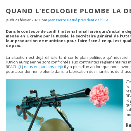
QUAND L’ECOLOGIE PLOMBE LA D
jeudi 23 février 2023
,
par
Jean Pierre Bastié président de l’UFA
Dans le contexte de conflit international larvé qui s’installe d
menée en Ukraine par la Russie, le secrétaire général de l’Ota
leur production de munitions pour faire face à ce qui est qual
de paix.
La situation est déjà difficile tant sur le plan politique qu’industri
l’Union européenne sont confrontés aux contraintes réglementaires m
REACH
[
1
]
nous en parlions déjà
il y a plus d’un an lorsque nous avo
pour abandonner le plomb dans la fabrication des munitions de chasse 
C’
l’
règ
RE
rè
qu
su
me
Re