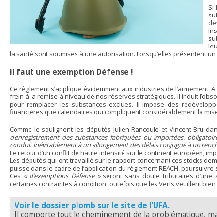
Si 
su
de
In
su
le
la santé sont soumises à une autorisation. Lorsqu‘elles présentent un
Il faut une exemption Défense !
Ce règlement s’applique évidemment aux industries de l’armement. A 
frein à la remise à niveau de nos réserves stratégiques. Il induit l’o
pour remplacer les substances exclues. Il impose des redévelopp
financières que calendaires qui compliquent considérablement la mise
Comme le soulignent les députés Julien Rancoule et Vincent Bru da
d’enregistrement des substances fabriquées ou importées, obligatoir
conduit inévitablement à un allongement des délais conjugué à un ren
Le retour d’un conflit de haute intensité sur le continent européen, i
Les députés qui ont travaillé sur le rapport concernant ces stocks d
puisse dans le cadre de l’application du règlement REACH, poursuivre
Ces
« d’exemptions Défense »
seront sans doute tributaires d’une au
certaines contraintes à condition toutefois que les Verts veuillent bien
Voir le dossier plomb sur le site de l’UFA.
Il comporte tout le cheminement de la problématique, mai