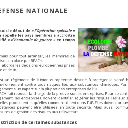
EFENSE NATIONALE
epuis le début de
« l’Opération spéciale »
n appelle les pays membres à accroître
ifié
« d’économie de guerre »
en temps
el, mais pour tout arranger, les membres de
ises en place par REACH.
ns abordé les décisions européennes prises
et de tir.
est un règlement de l’Union européenne destiné à protéger la santé 
environnement contre tous risques liés aux substances chimiques. Par 
lement a un impact sur la plupart des entreprises de l’UE.
ACH fait reposer la charge de la preuve sur les entreprises. Pour se con
glement, les entreprises doivent identifier et gérer les risques liés aux
’elles produisent et qu’elles commercialisent dans l’UE. Elles doivent prou
bstances peuvent être utilisées en toute sécurité. Mais aussi commu
sures de gestion des risques aux utilisateurs.
striction de certaines substances