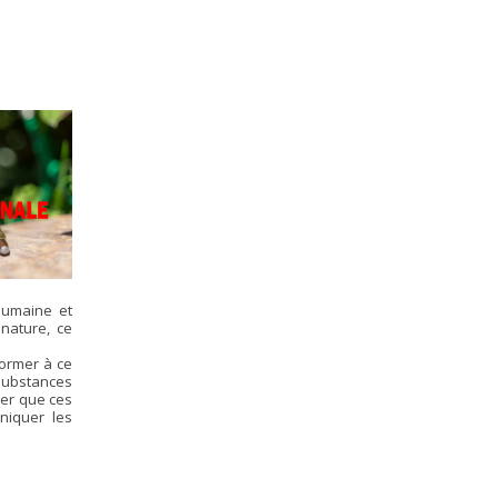
humaine et
nature, ce
former à ce
 substances
ver que ces
niquer les