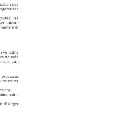
isation des
angereuses
toutes les
ser suivant
onnement et
n véritable
tre trouvée
ences tant
« processus
urnisseurs,
itions.
itionnaire,
t d’alléger