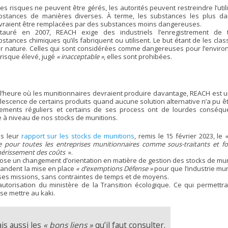
les risques ne peuvent être gérés, les autorités peuvent restreindre l’util
bstances de manières diverses. À terme, les substances les plus d
vraient être remplacées par des substances moins dangereuses.
stauré en 2007, REACH exige des industriels l’enregistrement de 
bstances chimiques qu’ils fabriquent ou utilisent. Le but étant de les clas
ur nature. Celles qui sont considérées comme dangereuses pour l’envir
 risque élevé, jugé
« inacceptable »
, elles sont prohibées.
l’heure où les munitionnaires devraient produire davantage, REACH est u
bsolescence de certains produits quand aucune solution alternative n’a pu ê
ements réguliers et certains de ses process ont de lourdes conséqu
 à niveau de nos stocks de munitions.
ns leur
rapport sur les stocks de munitions
, remis le 15 février 2023, le
e pour toutes les entreprises munitionnaires comme sous-traitants et fo
chérissement des coûts
».
mpose un changement d’orientation en matière de gestion des stocks de mun
emandent la mise en place
« d’exemptions Défense »
pour que l’industrie mun
 ses missions, sans contraintes de temps et de moyens.
torisation du ministère de la Transition écologique. Ce qui permettrai
 se mettre au kaki.
s aussi les
« bons liens »
qu’il faut consulter.