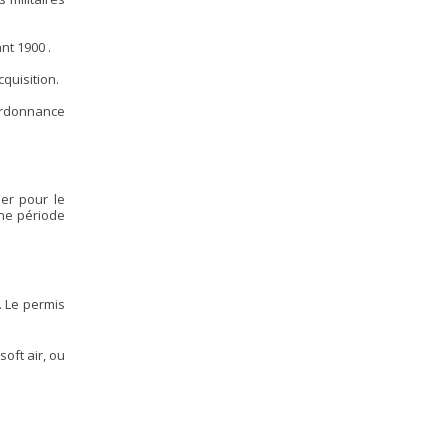
nt 1900 .
quisition.
ordonnance
ier pour le
une période
. Le permis
oft air, ou