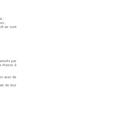
é ;
es ;
ft air sont
rganisés par
la chasse à
ues avec de
ait de leur