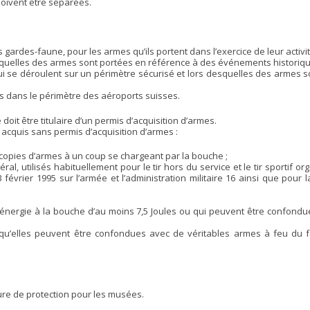
doivent être séparées.
s gardes-faune, pour les armes qu’ils portent dans l’exercice de leur activit
esquelles des armes sont portées en référence à des événements historiqu
qui se déroulent sur un périmètre sécurisé et lors desquelles des armes so
ns dans le périmètre des aéroports suisses.
it être titulaire d’un permis d’acquisition d’armes.
acquis sans permis d’acquisition d’armes :
 copies d’armes à un coup se chargeant par la bouche ;
ral, utilisés habituellement pour le tir hors du service et le tir sportif o
 février 1995 sur l’armée et l’administration militaire 16 ainsi que pour 
énergie à la bouche d’au moins 7,5 Joules ou qui peuvent être confond
rsqu’elles peuvent être confondues avec de véritables armes à feu du f
ure de protection pour les musées.