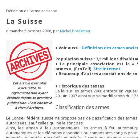
Définition de l’arme ancienne
La Suisse
dimanche 5 octobre 2008
,
par
Michel Braekman
Voir aussi :
Définition des armes ancien
Population suisse : 7,5 millions d’habita
La principale association est la « 
armes », (ProTell).
Site Internet
Beaucoup d’autres associations de col
Cet article n’est plus
Historique des textes
d’actualité, la
La loi sur les armes 2008 entrera en vigueu
règlementation ayant
20 juin 1997 ainsi que sa modification du 1
évoluée depuis sa première
publication. Il est conservé
Classification des armes
à titre d’archives.
Le Conseil fédéral suisse ne propose pas de classification des armes. 
autorisées, sauf celles qui ne le sont pas.
Ainsi, les armes à feu automatiques, les armes à feu automati
automatiques et les éléments essentiels ou composants conçus pour c
importés, exportés, possédés et utilisés. A ces types d’armes s’ajoute