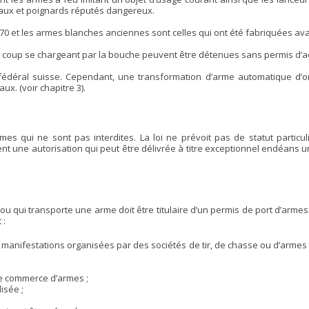
uteaux et poignards réputés dangereux.
70 et les armes blanches anciennes sont celles qui ont été fabriquées ava
 coup se chargeant par la bouche peuvent être détenues sans permis d’ac
 fédéral suisse. Cependant, une transformation d’arme automatique d’
x. (voir chapitre 3).
mes qui ne sont pas interdites. La loi ne prévoit pas de statut particul
rent une autorisation qui peut être délivrée à titre exceptionnel endéans 
u qui transporte une arme doit être titulaire d’un permis de port d’armes
 :
 manifestations organisées par des sociétés de tir, de chasse ou d’armes s
de commerce d’armes ;
isée ;