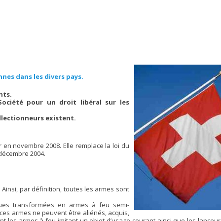
nes dans les divers pays.
nts.
Société pour un droit libéral sur les
lectionneurs existent.
r en novembre 2008. Elle remplace la loi du
7 décembre 2004.
Ainsi, par définition, toutes les armes sont
ques transformées en armes à feu semi-
es armes ne peuvent être aliénés, acquis,
nt les armes à feu imitant un objet d’usage courant ainsi que les lanceurs