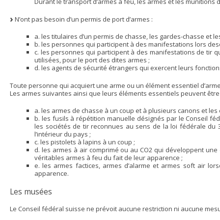
Durant le transport d’armes à feu, les armes et les munitions 
N’ont pas besoin d’un permis de port d’armes :
a. les titulaires d’un permis de chasse, les gardes-chasse et le
b. les personnes qui participent à des manifestations lors d
c. les personnes qui participent à des manifestations de tir 
utilisées, pour le port des dites armes ;
d. les agents de sécurité étrangers qui exercent leurs fonctio
Toute personne qui acquiert une arme ou un élément essentiel d’arme do
Les armes suivantes ainsi que leurs éléments essentiels peuvent être 
a. les armes de chasse à un coup et à plusieurs canons et les
b. les fusils à répétition manuelle désignés par le Conseil fédé
les sociétés de tir reconnues au sens de la loi fédérale du 3
l’intérieur du pays ;
c. les pistolets à lapins à un coup ;
d. les armes à air comprimé ou au CO2 qui développent une 
véritables armes à feu du fait de leur apparence ;
e. les armes factices, armes d’alarme et armes soft air lo
apparence.
Les musées
Le Conseil fédéral suisse ne prévoit aucune restriction ni aucune mes