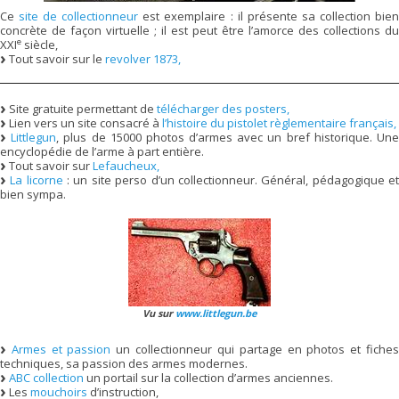
Ce
site de collectionneur
est exemplaire : il présente sa collection bie
concrète de façon virtuelle ; il est peut être l’amorce des collections du
e
XXI
siècle,
Tout savoir sur le
revolver 1873,
Site gratuite permettant de
télécharger des posters,
Lien vers un site consacré à
l’histoire du pistolet règlementaire français,
Littlegun
, plus de 15000 photos d’armes avec un bref historique. Un
encyclopédie de l’arme à part entière.
Tout savoir sur
Lefaucheux,
La licorne
: un site perso d’un collectionneur. Général, pédagogique e
bien sympa.
Vu sur
www.littlegun.be
Armes et passion
un collectionneur qui partage en photos et fiche
techniques, sa passion des armes modernes.
ABC collection
un portail sur la collection d’armes anciennes.
Les
mouchoirs
d’instruction,