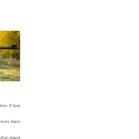
on. ll faut
sseurs dans
 d’un stand