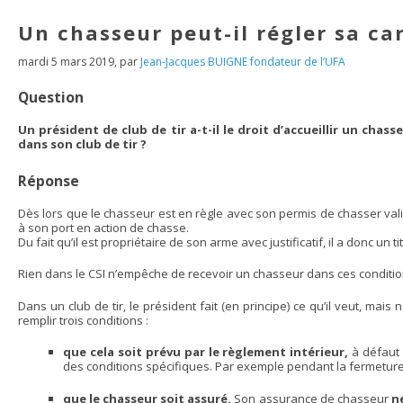
Un chasseur peut-il régler sa ca
mardi 5 mars 2019
,
par
Jean-Jacques BUIGNE fondateur de l’UFA
Question
Un président de club de tir a-t-il le droit d’accueillir un chass
dans son club de tir ?
Réponse
Dès lors que le chasseur est en règle avec son permis de chasser val
à son port en action de chasse.
Du fait qu’il est propriétaire de son arme avec justificatif, il a donc un t
Rien dans le CSI n’empêche de recevoir un chasseur dans ces conditio
Dans un club de tir, le président fait (en principe) ce qu’il veut, mai
remplir trois conditions :
que cela soit prévu par le règlement intérieur,
à défaut 
des conditions spécifiques. Par exemple pendant la fermeture 
que le chasseur soit assuré.
Son assurance de chasseur
n