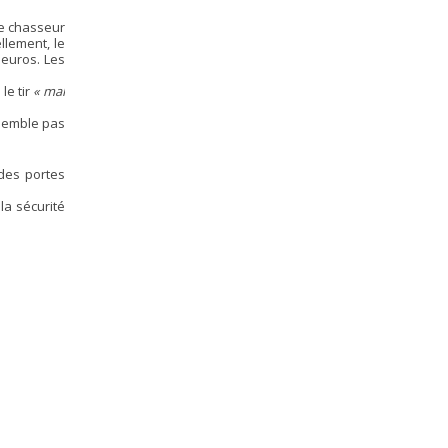
Le chasseur
llement, le
euros. Les
le tir
« mal
 semble pas
 des portes
la sécurité