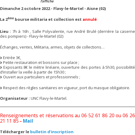
l’affiche
Dimanche 2 octobre 2022 - Flavy-le-Martel - Aisne (02)
ème
La 2
bourse militaria et collection est
annulé
Lieu :
7h à 16h , Salle Polyvalente, rue André Brulé (derrière la casern
des pompiers) - Flavy-le-Martel (02)
Échanges, ventes, Militaria, armes, objets de collections…
Entrée 3€,
Petite restauration et boissons sur place ;
Exposants 8€ le mètre linéaire, ouverture des portes à 5h30, possibilité
d’installer la veille à partir de 15h30 ;
Ouvert aux particuliers et professionnels ;
Respect des règles sanitaires en vigueur, port du masque obligatoire.
Organisateur :
UNC Flavy-le-Martel.
Renseignements et réservations au 06 52 61 86 20 ou 06 26
21 11 85
-
Mail
Télécharger le
bulletin d’inscription