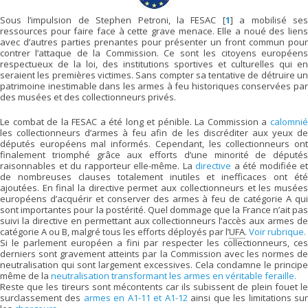
Sous l’impulsion de Stephen Petroni, la FESAC
[
1
]
a mobilisé se
ressources pour faire face à cette grave menace. Elle a noué des liens
avec d’autres parties prenantes pour présenter un front commun pour
contrer l’attaque de la Commission. Ce sont les citoyens européens
respectueux de la loi, des institutions sportives et culturelles qui en
seraient les premières victimes. Sans compter sa tentative de détruire un
patrimoine inestimable dans les armes à feu historiques conservées par
des musées et des collectionneurs privés.
Le combat de la FESAC a été long et pénible. La Commission a
calomnié
les collectionneurs d’armes à feu afin de les discréditer aux yeux de
députés européens mal informés. Cependant, les collectionneurs ont
finalement triomphé grâce aux efforts d’une minorité de députés
raisonnables et du rapporteur elle-même. La
directive
a été modifiée et
de nombreuses clauses totalement inutiles et inefficaces ont été
ajoutées. En final la directive permet aux collectionneurs et les musées
européens d’acquérir et conserver des armes à feu de catégorie A qui
sont importantes pour la postérité. Quel dommage que la France n’ait pas
suivi la directive en permettant aux collectionneurs l’accès aux armes de
catégorie A ou B, malgré tous les efforts déployés par l’
UFA
.
Voir rubrique.
Si le parlement européen a fini par respecter les collectionneurs, ces
derniers sont gravement atteints par la Commission avec les normes de
neutralisation qui sont largement excessives. Cela condamne le principe
même de la
neutralisation transformant les armes en véritable feraille.
Reste que les tireurs sont mécontents car ils subissent de plein fouet le
surclassement des
armes en A1-11 et A1-12
ainsi que les limitations su