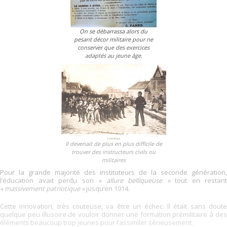
On se débarrassa alors du
pesant décor militaire pour ne
conserver que des exercices
adaptés au jeune âge.
Il devenait de plus en plus difficile de
trouver des instructeurs civils ou
militaires
Pour la grande majorité des instituteurs de la seconde génération,
l’éducation avait perdu son
« allure belliqueuse »
tout en restant
« massivement patriotique »
jusqu’en 1914.
Cette innovation, très couteuse, va être un échec. Il était sans doute
quelque peu illusoire de vouloir donner une formation prémilitaire à des
éléments beaucoup trop jeunes pour l’assimiler sérieusement.