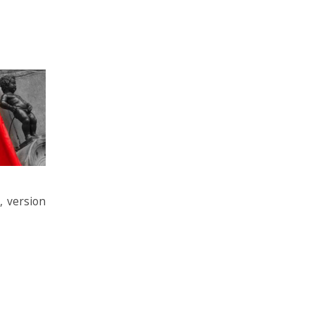
d
, version