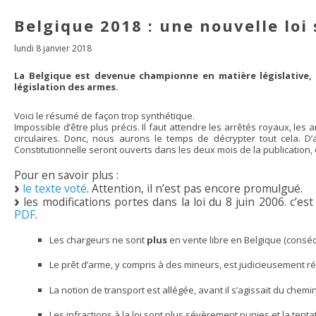
Belgique 2018 : une nouvelle loi
lundi 8 janvier 2018
La Belgique est devenue championne en matière législative, e
législation des armes.
Voici le résumé de façon trop synthétique.
Impossible d’être plus précis. Il faut attendre les arrêtés royaux, les a
circulaires. Donc, nous aurons le temps de décrypter tout cela. D
Constitutionnelle seront ouverts dans les deux mois de la publication,
Pour en savoir plus :
le texte voté
. Attention, il n’est pas encore promulgué.
les modifications portes dans la loi du 8 juin 2006. c’e
PDF
.
Les chargeurs ne sont
plus
en vente libre en Belgique (conséqu
Le prêt d’arme, y compris à des mineurs, est judicieusement r
La notion de transport est allégée, avant il s’agissait du chemin 
Les infractions à la loi sont plus sévèrement punies et la tenta