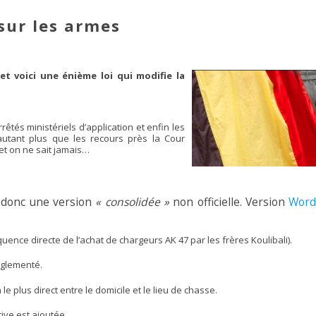
 sur les armes
t voici une énième loi qui modifie la
rrêtés ministériels d’application et enfin les
’autant plus que les recours près la Cour
 et on ne sait jamais…
st donc une version
« consolidée »
non officielle. Version
Wor
ence directe de l’achat de chargeurs AK 47 par les frères Koulibali).
églementé.
le plus direct entre le domicile et le lieu de chasse.
tive est ajoutée.