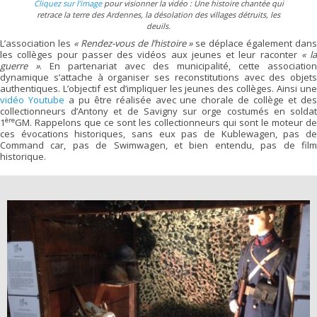
Cliquez sur l’image
pour visionner la vidéo : Une histoire chantée qui
retrace la terre des Ardennes, la désolation des villages détruits, les
deuils.
L’association les
« Rendez-vous de l’histoire »
se déplace également dan
les collèges pour passer des vidéos aux jeunes et leur raconter
« la
guerre »
. En partenariat avec des municipalité, cette association
dynamique s’attache à organiser ses reconstitutions avec des objets
authentiques. L’objectif est d’impliquer les jeunes des collèges. Ainsi une
vidéo Youtube
a pu être réalisée avec une chorale de collège et de
collectionneurs d’Antony et de Savigny sur orge costumés en soldat
ère
1
GM. Rappelons que ce sont les collectionneurs qui sont le moteur de
ces évocations historiques, sans eux pas de Kublewagen, pas de
Command car, pas de Swimwagen, et bien entendu, pas de film
historique.