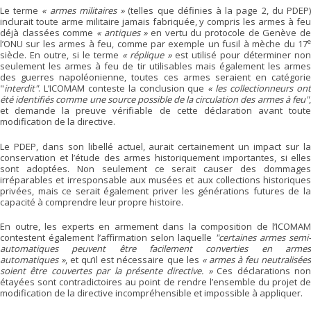
Le terme
« armes militaires »
(telles que définies à la page 2, du PDEP
inclurait toute arme militaire jamais fabriquée, y compris les armes à feu
déjà classées comme
« antiques »
en vertu du protocole de Genève d
e
l’ONU sur les armes à feu, comme par exemple un fusil à mèche du 17
siècle. En outre, si le terme
« réplique »
est utilisé pour déterminer non
seulement les armes à feu de tir utilisables mais également les armes
des guerres napoléonienne, toutes ces armes seraient en catégorie
"
interdit"
. L’ICOMAM conteste la conclusion que
« les collectionneurs on
été identifiés comme une source possible de la circulation des armes à feu"
,
et demande la preuve vérifiable de cette déclaration avant toute
modification de la directive.
Le PDEP, dans son libellé actuel, aurait certainement un impact sur la
conservation et l’étude des armes historiquement importantes, si elles
sont adoptées. Non seulement ce serait causer des dommages
irréparables et irresponsable aux musées et aux collections historiques
privées, mais ce serait également priver les générations futures de la
capacité à comprendre leur propre histoire.
En outre, les experts en armement dans la composition de l’ICOMAM
contestent également l’affirmation selon laquelle
"certaines armes semi-
automatiques peuvent être facilement converties en armes
automatiques »
, et qu’il est nécessaire que les
« armes à feu neutralisée
soient être couvertes par la présente directive. »
Ces déclarations no
étayées sont contradictoires au point de rendre l’ensemble du projet de
modification de la directive incompréhensible et impossible à appliquer.