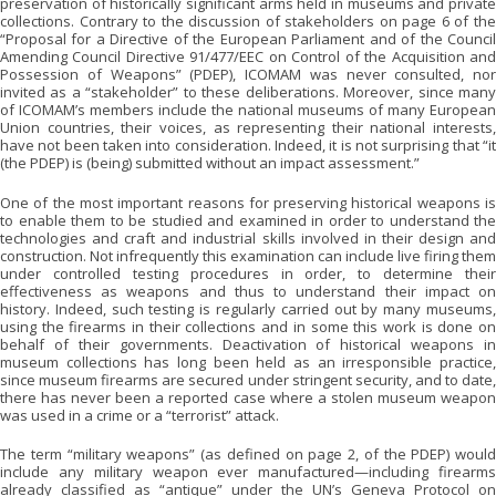
preservation of historically significant arms held in museums and private
collections. Contrary to the discussion of stakeholders on page 6 of the
“Proposal for a Directive of the European Parliament and of the Council
Amending Council Directive 91/477/EEC on Control of the Acquisition and
Possession of Weapons” (PDEP), ICOMAM was never consulted, nor
invited as a “stakeholder” to these deliberations. Moreover, since many
of ICOMAM’s members include the national museums of many European
Union countries, their voices, as representing their national interests,
have not been taken into consideration. Indeed, it is not surprising that “it
(the PDEP) is (being) submitted without an impact assessment.”
One of the most important reasons for preserving historical weapons is
to enable them to be studied and examined in order to understand the
technologies and craft and industrial skills involved in their design and
construction. Not infrequently this examination can include live firing them
under controlled testing procedures in order, to determine their
effectiveness as weapons and thus to understand their impact on
history. Indeed, such testing is regularly carried out by many museums,
using the firearms in their collections and in some this work is done on
behalf of their governments. Deactivation of historical weapons in
museum collections has long been held as an irresponsible practice,
since museum firearms are secured under stringent security, and to date,
there has never been a reported case where a stolen museum weapon
was used in a crime or a “terrorist” attack.
The term “military weapons” (as defined on page 2, of the PDEP) would
include any military weapon ever manufactured—including firearms
already classified as “antique” under the UN’s Geneva Protocol on