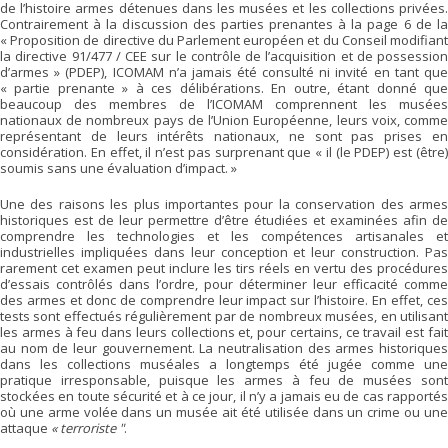
de l’histoire armes détenues dans les musées et les collections privées.
Contrairement à la discussion des parties prenantes à la page 6 de la
« Proposition de directive du Parlement européen et du Conseil modifiant
la directive 91/477 / CEE sur le contrôle de l’acquisition et de possession
d’armes » (PDEP), ICOMAM n’a jamais été consulté ni invité en tant que
« partie prenante » à ces délibérations. En outre, étant donné que
beaucoup des membres de l’ICOMAM comprennent les musées
nationaux de nombreux pays de l’Union Européenne, leurs voix, comme
représentant de leurs intérêts nationaux, ne sont pas prises en
considération. En effet, il n’est pas surprenant que « il (le PDEP) est (être)
soumis sans une évaluation d’impact. »
Une des raisons les plus importantes pour la conservation des armes
historiques est de leur permettre d’être étudiées et examinées afin de
comprendre les technologies et les compétences artisanales et
industrielles impliquées dans leur conception et leur construction. Pas
rarement cet examen peut inclure les tirs réels en vertu des procédures
d’essais contrôlés dans l’ordre, pour déterminer leur efficacité comme
des armes et donc de comprendre leur impact sur l’histoire. En effet, ces
tests sont effectués régulièrement par de nombreux musées, en utilisant
les armes à feu dans leurs collections et, pour certains, ce travail est fait
au nom de leur gouvernement. La neutralisation des armes historiques
dans les collections muséales a longtemps été jugée comme une
pratique irresponsable, puisque les armes à feu de musées sont
stockées en toute sécurité et à ce jour, il n’y a jamais eu de cas rapportés
où une arme volée dans un musée ait été utilisée dans un crime ou une
attaque
« terroriste "
.