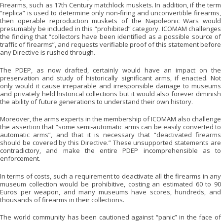
Firearms, such as 17th Century matchlock muskets. In addition, if the term
“replica” is used to determine only non-firing and unconvertible firearms,
then operable reproduction muskets of the Napoleonic Wars would
presumably be included in this “prohibited” category. ICOMAM challenges
the finding that “collectors have been identified as a possible source of
traffic of firearms”, and requests verifiable proof of this statement before
any Directive is rushed through.
The PDEP, as now drafted, certainly would have an impact on the
preservation and study of historically significant arms, if enacted. Not
only would it cause irreparable and irresponsible damage to museums
and privately held historical collections but it would also forever diminish
the ability of future generations to understand their own history.
Moreover, the arms experts in the membership of ICOMAM also challenge
the assertion that “some semi-automatic arms can be easily converted to
automatic arms”, and that it is necessary that “deactivated firearms
should be covered by this Directive.” These unsupported statements are
contradictory, and make the entire PDEP incomprehensible as to
enforcement.
In terms of costs, such a requirement to deactivate all the firearms in any
museum collection would be prohibitive, costing an estimated 60 to 90
Euros per weapon, and many museums have scores, hundreds, and
thousands of firearms in their collections.
The world community has been cautioned against “panic” in the face of