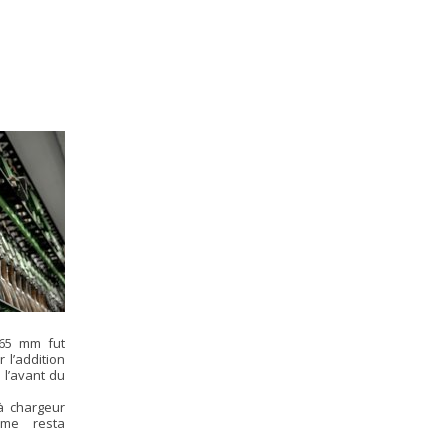
,65 mm fut
 l’addition
 l’avant du
à chargeur
rme resta