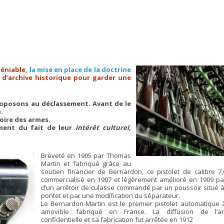
déniable,
la mise en place de la doctrine
e d’archive historique pour garder une
roposons au déclassement. Avant de le
.
oire des armes.
ement du fait de leur
intérêt culturel,
Breveté en 1905 par Thomas
Martin et fabriqué grâce au
soutien financier de Bernardon, ce pistolet de calibre 7
commercialisé en 1907 et légèrement amélioré en 1909 par
d’un arrêtoir de culasse commandé par un poussoir situé à
pontet et par une modification du séparateur.
Le Bernardon-Martin est le premier pistolet automatique 
amovible fabriqué en France. La diffusion de l’a
confidentielle et sa fabrication fut arrêtée en 1912