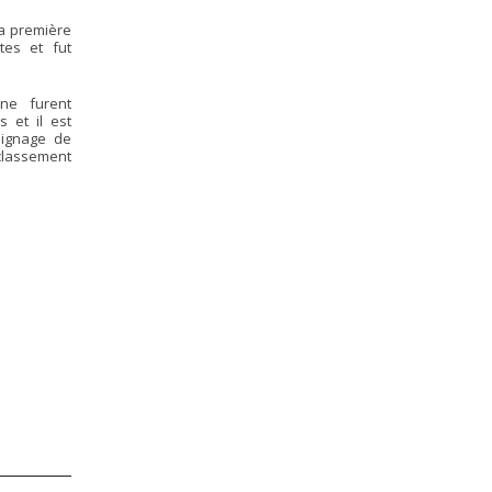
la première
tes et fut
e furent
 et il est
oignage de
 classement