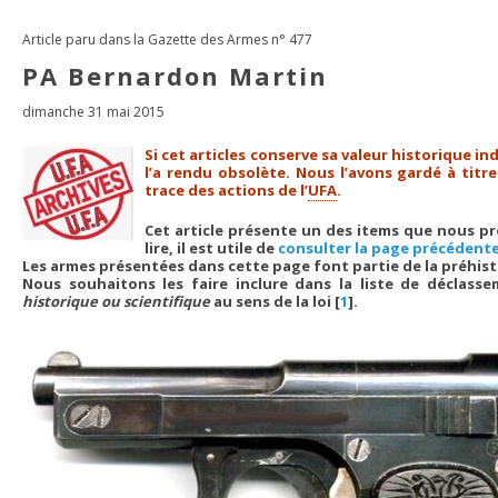
Article paru dans la Gazette des Armes n° 477
PA Bernardon Martin
dimanche 31 mai 2015
Si cet articles conserve sa valeur historique in
l’a rendu obsolète. Nous l’avons gardé à titr
trace des actions de l’
UFA
.
Cet article présente un des items que nous p
lire, il est utile de
consulter la page précédente
Les armes présentées dans cette page font partie de la préhist
Nous souhaitons les faire inclure dans la liste de déclass
historique ou scientifique
au sens de la loi
[
1
]
.