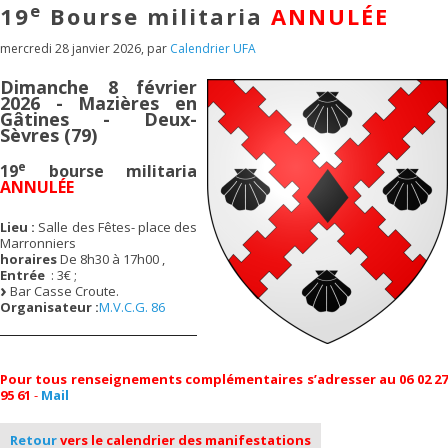
e
19
Bourse militaria
ANNULÉE
mercredi 28 janvier 2026
,
par
Calendrier UFA
Dimanche 8 février
2026 - Mazières en
Gâtines - Deux-
Sèvres (79)
e
19
bourse militaria
ANNULÉE
Lieu :
Salle des Fêtes- place des
Marronniers
horaires
De 8h30 à 17h00 ,
Entrée
: 3€ ;
Bar Casse Croute.
Organisateur :
M.V.C.G. 86
Pour tous renseignements complémentaires s’adresser au 06 02 27
95 61
-
Mail
Retour
vers le calendrier des manifestations