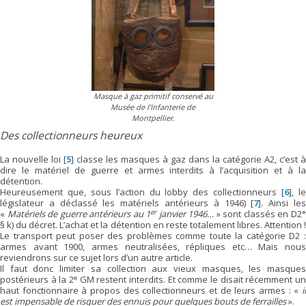
Masque à gaz primitif conservé au
Musée de l’Infanterie de
Montpellier.
Des collectionneurs heureux
La nouvelle loi
[
5
]
classe les masques à gaz dans la catégorie A2, c’est à
dire le matériel de guerre et armes interdits à l’acquisition et à la
détention.
Heureusement que, sous l’action du lobby des collectionneurs
[
6
]
, l
législateur a déclassé les matériels antérieurs à 1946)
[
7
]
. Ainsi le
er
«
Matériels de guerre antérieurs au 1
janvier 1946…
» sont classés en D2
§ k) du décret. L’achat et la détention en reste totalement libres. Attention !
Le transport peut poser des problèmes comme toute la catégorie D2 :
armes avant 1900, armes neutralisées, répliques etc… Mais nous
reviendrons sur ce sujet lors d’un autre article.
Il faut donc limiter sa collection aux vieux masques, les masques
e
postérieurs à la 2
GM restent interdits. Et comme le disait récemment un
haut fonctionnaire à propos des collectionneurs et de leurs armes : «
il
est impensable de risquer des ennuis pour quelques bouts de ferrailles
».