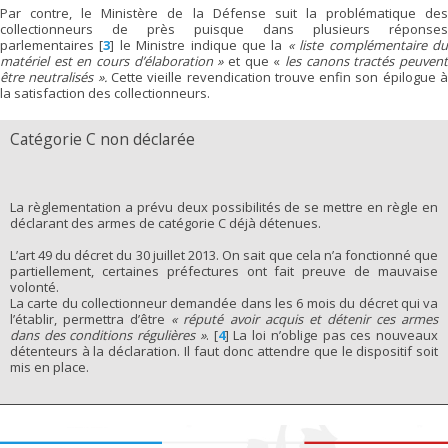
Par contre, le Ministère de la Défense suit la problématique des
collectionneurs de près puisque dans plusieurs réponses
parlementaires
[
3
]
le Ministre indique que la
« liste complémentaire d
matériel est en cours d’élaboration »
et que «
les canons tractés peuven
être neutralisés ».
Cette vieille revendication trouve enfin son épilogue 
la satisfaction des collectionneurs.
Catégorie C non déclarée
La règlementation a prévu deux possibilités de se mettre en règle en
déclarant des armes de catégorie C déjà détenues.
L’art 49 du décret du 30 juillet 2013. On sait que cela n’a fonctionné que
partiellement, certaines préfectures ont fait preuve de mauvaise
volonté.
La carte du collectionneur demandée dans les 6 mois du décret qui va
l’établir, permettra d’être
« réputé avoir acquis et détenir ces armes
dans des conditions régulières »
.
[
4
]
La loi n’oblige pas ces nouveaux
détenteurs à la déclaration. Il faut donc attendre que le dispositif soit
mis en place.