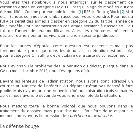
Vous êtes très nombreux à nous interroger sur le classement de
certaines armes en catégorie D2 ou C, lorsqu’il s’agit de modèles qui ont
été modifiés. Comme par exemple le Lebel
[
1
]
R35, le Rolling Block
[
2
]
M1
etc… Et nous sommes bien embarrassé pour vous répondre. Pour nous à
l’
UFA
ce serait des armes à classer en catégorie D2 du fait de l’année de
leur modèle. Pour l’administration ces armes seraient à classer en C du
fait de l’année de leur modification. Alors les détenteurs hésitent à
déclarer ou non leur arme, vivant ainsi une insécurité juridique.
Pour les armes d’épaule, cette question est essentielle mais pas
fondamentale, parce que dans les deux cas la détention est possible,
pour la catégorie C il suffira d’être titulaire de la carte du collectionneur.
Nous avions vu le problème dès la parution du décret, puisque dans la
GA du mois d’octobre 2013, nous l’évoquions déjà.
Devant les lenteurs de l’administration, nous avons donc adressé un
courrier au Ministre de l’Intérieur. Au départ il n’était pas destiné à être
publié. Mais n’ayant aucune nouvelle côté administration trois semaines
après, nous avons le devoir de vous rendre compte de la situation.
Nous mettons toute la bonne volonté que nous pouvons dans le
traitement du dossier, mais pour discuter il faut être deux et pour le
moment, nous avons l’impression de
« prêcher dans le désert ».
La défense bouge