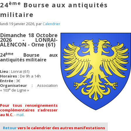
ème
24
Bourse aux antiquités
militaire
lundi 19 janvier 2026
,
par
Calendrier
Dimanche 18 Octobre
2026 - LONRAI-
ALENCON - Orne (61)
ème
24
Bourse aux
antiquités militaire
Lieu :
Lonrai (61)
Horaires :
De 9h a 14h
Entrée :
3€
Organisateur :
Association
e
« 103
de Ligne »
Pour tous renseignements
complémentaires s’adresser
au N.C.
-
mail.
Retour
vers le calendrier des autres manifestations