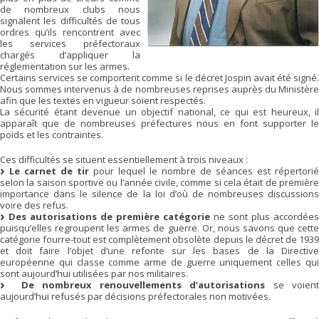
de nombreux clubs nous
signalent les difficultés de tous
ordres qu’ils rencontrent avec
les services préfectoraux
chargés d’appliquer la
réglementation sur les armes.
Certains services se comportent comme si le décret Jospin avait été signé.
Nous sommes intervenus à de nombreuses reprises auprès du Ministère
afin que les textes en vigueur soient respectés.
La sécurité étant devenue un objectif national, ce qui est heureux, il
apparaît que de nombreuses préfectures nous en font supporter le
poids et les contraintes.
Ces difficultés se situent essentiellement à trois niveaux :
Le carnet de tir
pour lequel le nombre de séances est répertorié
selon la saison sportive ou l’année civile, comme si cela était de première
importance dans le silence de la loi d’où de nombreuses discussions
voire des refus.
Des autorisations de première catégorie
ne sont plus accordées
puisqu’elles regroupent les armes de guerre. Or, nous savons que cette
catégorie fourre-tout est complètement obsolète depuis le décret de 1939
et doit faire l’objet d’une refonte sur les bases de la Directive
européenne qui classe comme arme de guerre uniquement celles qui
sont aujourd’hui utilisées par nos militaires.
De nombreux renouvellements d’autorisations
se voien
aujourd’hui refusés par décisions préfectorales non motivées.