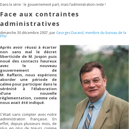
Dans la série : le gouvernement part, mais l’administration reste !
Face aux contraintes
administratives
dimanche 30 décembre 2007
,
par
Georges Durand, membre du bureau de la
FFtir
Après avoir réussi à écarter
non sans mal le décret
liberticide de M. Jospin puis
noué des contacts heureux
avec le nouveau
gouvernement de
M. Raffarin, nous espérions
aborder une période de
calme pour participer dans la
sérénité à l’élaboration
d’une nouvelle
réglementation, comme cela
nous avait été indiqué.
C’était sans compter avec notre
administration française. En
effet, depuis plusieurs mois, de
plus en plus de tireurs comme