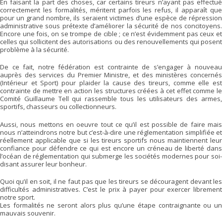
En faisant la part des choses, car certains tireurs n’ayant pas effectué
correctement les formalités, méritent parfois les refus, il apparaît que
pour un grand nombre, ils seraient victimes d’une espèce de répression
administrative sous prétexte d’améliorer la sécurité de nos concitoyens.
Encore une fois, on se trompe de cible ; ce n’est évidemment pas ceux et
celles qui sollicitent des autorisations ou des renouvellements qui posent
problème à la sécurité.
De ce fait, notre fédération est contrainte de s’engager à nouveau
auprès des services du Premier Ministre, et des ministères concernés
(Intérieur et Sport) pour plaider la cause des tireurs, comme elle est
contrainte de mettre en action les structures créées à cet effet comme le
Comité Guillaume Tell qui rassemble tous les utilisateurs des armes,
sportifs, chasseurs ou collectionneurs.
Aussi, nous mettons en oeuvre tout ce qu’il est possible de faire mais
nous n’atteindrons notre but c’est-à-dire une réglementation simplifiée et
réellement applicable que si les tireurs sportifs nous maintiennent leur
confiance pour défendre ce qui est encore un créneau de liberté dans
l’océan de réglementation qui submerge les sociétés modernes pour soi-
disant assurer leur bonheur.
Quoi qu’il en soit, il ne faut pas que les tireurs se découragent devant les
difficultés administratives. C’est le prix à payer pour exercer librement
notre sport.
Les formalités ne seront alors plus qu’une étape contraignante ou un
mauvais souvenir.