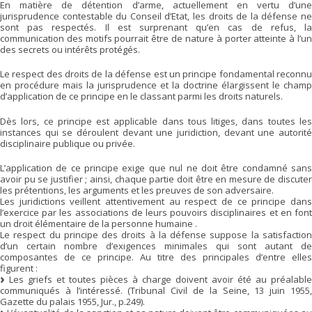
En matière de détention d’arme, actuellement en vertu d’une
jurisprudence contestable du Conseil d’Etat, les droits de la défense ne
sont pas respectés. Il est surprenant qu’en cas de refus, la
communication des motifs pourrait être de nature à porter atteinte à l’un
des secrets ou intérêts protégés.
Le respect des droits de la défense est un principe fondamental reconnu
en procédure mais la jurisprudence et la doctrine élargissent le champ
d’application de ce principe en le classant parmi les droits naturels.
Dès lors, ce principe est applicable dans tous litiges, dans toutes les
instances qui se déroulent devant une juridiction, devant une autorité
disciplinaire publique ou privée.
L’application de ce principe exige que nul ne doit être condamné sans
avoir pu se justifier ; ainsi, chaque partie doit être en mesure de discuter
les prétentions, les arguments et les preuves de son adversaire.
Les juridictions veillent attentivement au respect de ce principe dans
l’exercice par les associations de leurs pouvoirs disciplinaires et en font
un droit élémentaire de la personne humaine .
Le respect du principe des droits à la défense suppose la satisfaction
d’un certain nombre d’exigences minimales qui sont autant de
composantes de ce principe. Au titre des principales d’entre elles
figurent :
Les griefs et toutes pièces à charge doivent avoir été au préalable
communiqués à l’intéressé. (Tribunal Civil de la Seine, 13 juin 1955,
Gazette du palais 1955, Jur., p.249).