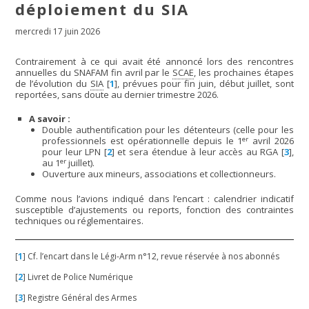
déploiement du SIA
mercredi 17 juin 2026
Contrairement à ce qui avait été annoncé lors des rencontres
annuelles du SNAFAM fin avril par le
SCAE
, les prochaines étapes
de l’évolution du
SIA
[
1
]
, prévues pour fin juin, début juillet, sont
reportées, sans doute au dernier trimestre 2026.
A savoir :
Double authentification pour les détenteurs (celle pour les
er
professionnels est opérationnelle depuis le 1
avril 2026
pour leur LPN
[
2
]
et sera étendue à leur accès au RGA
[
3
]
,
er
au 1
juillet).
Ouverture aux mineurs, associations et collectionneurs.
Comme nous l’avions indiqué dans l’encart : calendrier indicatif
susceptible d’ajustements ou reports, fonction des contraintes
techniques ou réglementaires.
[
1
]
Cf. l’encart dans le Légi-Arm n°12, revue réservée à nos abonnés
[
2
]
Livret de Police Numérique
[
3
]
Registre Général des Armes