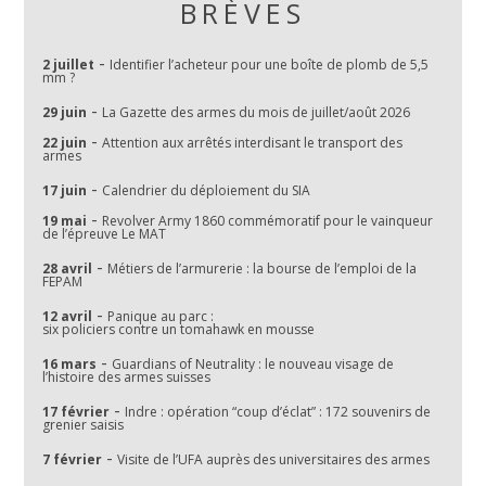
BRÈVES
-
2 juillet
Identifier l’acheteur pour une boîte de plomb de 5,5
mm ?
-
29 juin
La Gazette des armes du mois de juillet/août 2026
-
22 juin
Attention aux arrêtés interdisant le transport des
armes
-
17 juin
Calendrier du déploiement du SIA
-
19 mai
Revolver Army 1860 commémoratif pour le vainqueur
de l’épreuve Le MAT
-
28 avril
Métiers de l’armurerie : la bourse de l’emploi de la
FEPAM
-
12 avril
Panique au parc :
six policiers contre un tomahawk en mousse
-
16 mars
Guardians of Neutrality : le nouveau visage de
l’histoire des armes suisses
-
17 février
Indre : opération “coup d’éclat” : 172 souvenirs de
grenier saisis
-
7 février
Visite de l’UFA auprès des universitaires des armes