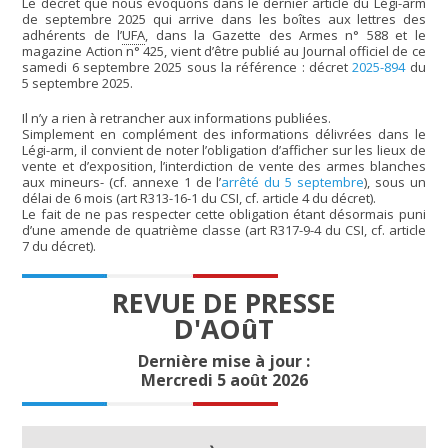
Le décret que nous évoquons dans le dernier article du Légi-arm
de septembre 2025 qui arrive dans les boîtes aux lettres des
adhérents de l’
UFA
, dans la Gazette des Armes n° 588 et le
magazine Action n° 425, vient d’être publié au Journal officiel de ce
samedi 6 septembre 2025 sous la référence : décret
2025-894
du
5 septembre 2025.
Il n’y a rien à retrancher aux informations publiées.
Simplement en complément des informations délivrées dans le
Légi-arm, il convient de noter l’obligation d’afficher sur les lieux de
vente et d’exposition, l’interdiction de vente des armes blanches
aux mineurs- (cf. annexe 1 de l’
arrêté du 5 septembre
), sous un
délai de 6 mois (art R313-16-1 du CSI, cf. article 4 du décret).
Le fait de ne pas respecter cette obligation étant désormais puni
d’une amende de quatrième classe (art R317-9-4 du CSI, cf. article
7 du décret).
REVUE DE PRESSE
D'AOûT
Dernière mise à jour :
Mercredi 5 août 2026